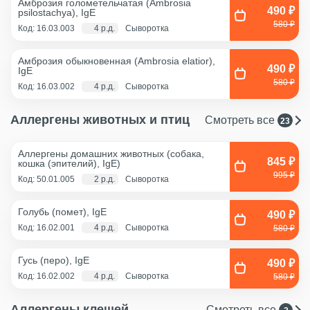
Амброзия голометельчатая (Ambrosia
490 ₽
psilostachya), IgE
580 ₽
Код: 16.03.003
4 р.д.
Сыворотка
Амброзия обыкновенная (Ambrosia elatior),
490 ₽
IgE
580 ₽
Код: 16.03.002
4 р.д.
Сыворотка
Аллергены животных и птиц
Смотреть все
23
Аллергены домашних животных (собака,
845 ₽
кошка (эпителий), IgE)
995 ₽
Код: 50.01.005
2 р.д.
Сыворотка
Голубь (помет), IgE
490 ₽
Код: 16.02.001
4 р.д.
Сыворотка
580 ₽
Гусь (перо), IgE
490 ₽
Код: 16.02.002
4 р.д.
Сыворотка
580 ₽
Аллергены клещей
Смотреть все