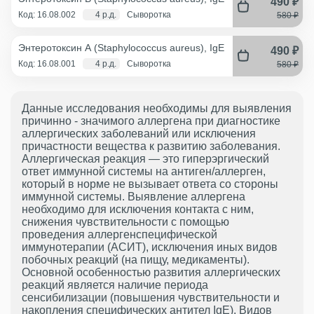
490 ₽
Код: 16.08.002
4 р.д.
Сыворотка
580 ₽
Энтеротоксин А (Staphylococcus aureus), IgE
490 ₽
Код: 16.08.001
4 р.д.
Сыворотка
580 ₽
Данные исследования необходимы для выявления
причинно - значимого аллергена при диагностике
аллергических заболеваний или исключения
причастности вещества к развитию заболевания.
Аллергическая реакция — это гиперэргический
ответ иммунной системы на антиген/аллерген,
который в норме не вызывает ответа со стороны
иммунной системы. Выявление аллергена
необходимо для исключения контакта с ним,
снижения чувствительности с помощью
проведения аллергенспецифической
иммунотерапии (АСИТ), исключения иных видов
побочных реакций (на пищу, медикаменты).
Основной особенностью развития аллергических
реакций является наличие периода
сенсибилизации (повышения чувствительности и
накопления специфических антител IgE). Видов