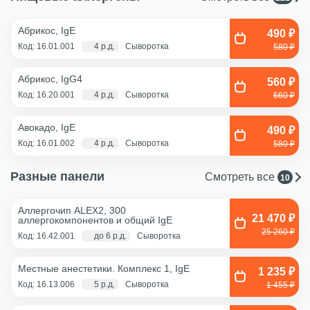
Абрикос, IgE
490 ₽
Код: 16.01.001
4 р.д.
Сыворотка
580 ₽
Абрикос, IgG4
560 ₽
Код: 16.20.001
4 р.д.
Сыворотка
660 ₽
Авокадо, IgE
490 ₽
Код: 16.01.002
4 р.д.
Сыворотка
580 ₽
Разные панели
Смотреть все
10
Аллергочип ALEX2, 300
21 470 ₽
аллергокомпонентов и общий IgE
25 260 ₽
Код: 16.42.001
до 6 р.д.
Сыворотка
Местные анестетики. Комплекс 1, IgE
1 235 ₽
Код: 16.13.006
5 р.д.
Сыворотка
1 455 ₽