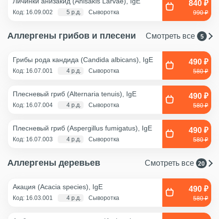
Личинки анизакид (Anisakis Larvae), IgE
840 ₽
Код: 16.09.002
5 р.д.
Сыворотка
990 ₽
Аллергены грибов и плесени
Смотреть все
5
Грибы рода кандида (Candida albicans), IgE
490 ₽
Код: 16.07.001
4 р.д.
Сыворотка
580 ₽
Плесневый гриб (Alternaria tenuis), IgE
490 ₽
Код: 16.07.004
4 р.д.
Сыворотка
580 ₽
Плесневый гриб (Aspergillus fumigatus), IgE
490 ₽
Код: 16.07.003
4 р.д.
Сыворотка
580 ₽
Аллергены деревьев
Смотреть все
20
Акация (Acacia species), IgE
490 ₽
Код: 16.03.001
4 р.д.
Сыворотка
580 ₽