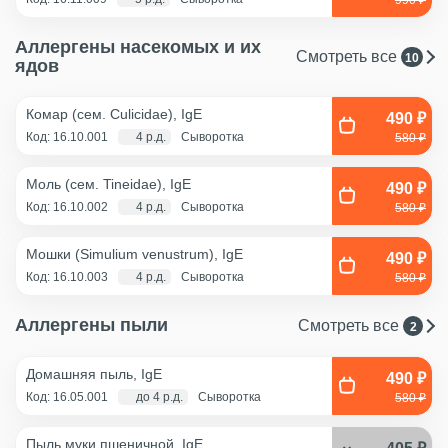
Аллергены насекомых и их
Смотреть все
10
ядов
Комар (сем. Culicidae), IgE
490 ₽
Код: 16.10.001
4 р.д.
Сыворотка
580 ₽
Моль (сем. Tineidae), IgE
490 ₽
Код: 16.10.002
4 р.д.
Сыворотка
580 ₽
Мошки (Simulium venustrum), IgE
490 ₽
Код: 16.10.003
4 р.д.
Сыворотка
580 ₽
Аллергены пыли
Смотреть все
2
Домашняя пыль, IgE
490 ₽
Код: 16.05.001
до 4 р.д.
Сыворотка
580 ₽
Пыль муки пшеничной, IgE