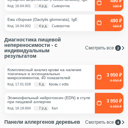
490 ₽
Код: 16.04.001
4 р.д.
Сыворотка
580 ₽
Ежа сборная (Dactylis glomerata), IgE
490 ₽
Код: 16.04.002
4 р.д.
Сыворотка
580 ₽
Диагностика пищевой
непереносимости - с
Смотреть все
2
индивидуальным
результатом
Комплексный анализ крови на наличие
токсичных и эссенциальных
3 950 ₽
микроэлементов, 40 показателей
4 650 ₽
Код: 17.01.028
6 д.
Кровь с edta
Эозинофильный нейротоксин (EDN) в стуле
3 950 ₽
при пищевой аллергии
4 650 ₽
Код: 16.19.004
7 р.д.
Кал
Панели аллергенов деревьев
Смотреть все
4