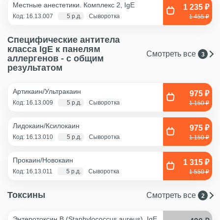
Местные анестетики. Комплекс 2, IgE
1 235 ₽
Код: 16.13.007
5 р.д.
Сыворотка
1 455 ₽
Специфические антитела
класса IgE к панелям
Смотреть все
3
аллергенов - с общим
результатом
Артикаин/Ультракаин
975 ₽
Код: 16.13.009
5 р.д.
Сыворотка
1 150 ₽
Лидокаин/Ксилокаин
975 ₽
Код: 16.13.010
5 р.д.
Сыворотка
1 150 ₽
Прокаин/Новокаин
1 315 ₽
Код: 16.13.011
5 р.д.
Сыворотка
1 550 ₽
Токсины
Смотреть все
2
Энтеротоксин B (Staphylococcus aureus), IgE