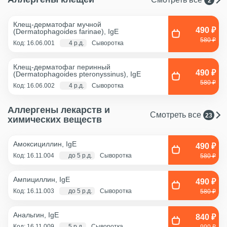
2
Клещ-дерматофаг мучной
490 ₽
(Dermatophagoides farinae), IgE
580 ₽
Код: 16.06.001
4 р.д.
Сыворотка
Клещ-дерматофаг перинный
490 ₽
(Dermatophagoides pteronyssinus), IgE
580 ₽
Код: 16.06.002
4 р.д.
Сыворотка
Аллергены лекарств и
Смотреть все
23
химических веществ
Амоксициллин, IgE
490 ₽
Код: 16.11.004
до 5 р.д.
Сыворотка
580 ₽
Ампициллин, IgE
490 ₽
Код: 16.11.003
до 5 р.д.
Сыворотка
580 ₽
Анальгин, IgE
840 ₽
Код: 16.11.009
5 р.д.
Сыворотка
990 ₽