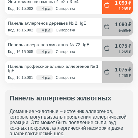
Эпителиальная смесь e1-e2-e3-e4
1 090 ₽
Код: 16.15.002
4 р.д.
Сыворотка
1 285 ₽
Панель аллергенов деревьев № 2, IgE
1 090 ₽
Код: 16.16.002
4 р.д.
Сыворотка
1 285 ₽
Панель аллергенов животных № 72, IgE
1 075 ₽
Код: 16.15.005
4 р.д.
Сыворотка
1 265 ₽
Панель профессиональных аллергенов № 1
1 075 ₽
IgE
1 265 ₽
Код: 16.15.001
4 р.д.
Сыворотка
Панель аллергенов животных
Домашние животные – источник аллергенов,
которые могут вызвать проявления аллергической
реакции. Это может быть появление сыпи, зуд
кожных покровов, аллергический насморк и даже
анафилактический шок.