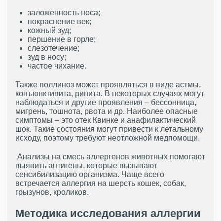
заложенность носа;
покраснение век;
кожный зуд;
першение в горле;
слезотечение;
зуд в носу;
частое чихание.
Также поллиноз может проявляться в виде астмы,
конъюнктивита, ринита. В некоторых случаях могут
наблюдаться и другие проявления – бессонница,
мигрень, тошнота, рвота и др. Наиболее опасные
симптомы – это отек Квинке и анафилактический
шок. Такие состояния могут привести к летальному
исходу, поэтому требуют неотложной медпомощи.
Анализы на смесь аллергенов животных помогают
выявить антигены, которые вызывают
сенсибилизацию организма. Чаще всего
встречается аллергия на шерсть кошек, собак,
грызунов, кроликов.
Методика исследования аллергии