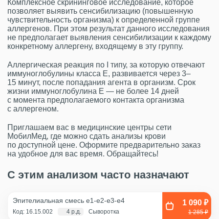
Комплексное скрининговое исследование, которое
позволяет выявить сенсибилизацию (повышенную
чувствительность организма) к определенной группе
аллергенов. При этом результат данного исследования
не предполагает выявления сенсибилизации к каждому
конкретному аллергену, входящему в эту группу.
Аллергическая реакция по I типу, за которую отвечают
иммуноглобулины класса Е, развивается через 3–
15 минут, после попадания агента в организм. Срок
жизни иммуноглобулина Е — не более 14 дней
с момента предполагаемого контакта организма
с аллергеном.
Приглашаем вас в медицинские центры сети
МобилМед, где можно сдать анализы крови
по доступной цене. Оформите предварительно заказ
на удобное для вас время. Обращайтесь!
С этим анализом часто назначают
Эпителиальная смесь e1-e2-e3-e4
1 090 ₽
Код: 16.15.002
4 р.д.
Сыворотка
1 285 ₽