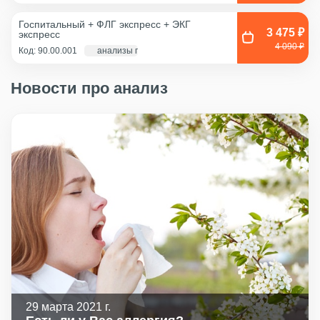
Смешанный соскоб
(цервикальный
Госпитальный + ФЛГ экспресс + ЭКГ
канал+влагалище),
3 475 ₽
экспресс
Соскоб из влагалища
4 090 ₽
Код: 90.00.001
анализы по крови - 1 д., экг и флг - 1 час
Новости про анализ
29 марта 2021 г.