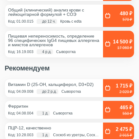
Общий (клинический) анализ крови с
480 ₽
лейкоцитарной формулой + COЭ
570 ₽
Код: 01.00.015
до 12 ч.
Кровь с edta
Пищевая непереносимость, определение
96 специфических IgG4 пищевых аллергена
14 500 ₽
и микстов аллергенов
17 060 ₽
Код: 16.19.003
4 р.д.
Сыворотка
Рекомендуем
Витамин D (25-OH, кальциферол, D3+D2)
1 715 ₽
Код: 04.09.008
до 2 р.д.
Сыворотка
2 020 ₽
Ферритин
465 ₽
Код: 04.08.004
1 д.
Сыворотка
550 ₽
ПЦР-12, качественно
2 475 ₽
Код: 10.28.003
1 д.
Соскоб из уретры, Соскоб
2 915 ₽
из цервикального канала,