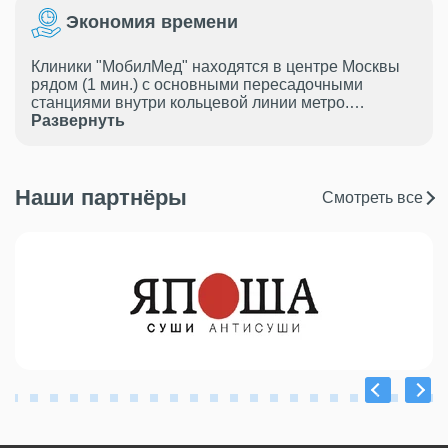
Экономия времени
Клиники "МобилМед" находятся в центре Москвы
рядом (1 мин.) с основными пересадочными
станциями внутри кольцевой линии метро.
Предварительная запись и грамотно
Развернуть
организованная внутренняя логистика позволяют
избежать очередей при прохождении медосмотра
и сдаче анализов.
Наши партнёры
Смотреть все