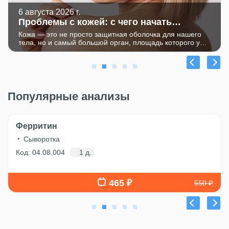
6 августа 2026 г.
Проблемы с кожей: с чего начать
диагностику
Кожа — это не просто защитная оболочка для нашего
тела, но и самый большой орган, площадь которого у
взрослого человека достигает 2 м2. Кожа отвечает за
тактильную чувствительность, участвует в
терморегуляции, обмене веществ, иммунной защите, в
ней под действием солнца синтезируется гормон-
витамин D.
Популярные анализы
Ферритин
Сыворотка
Код: 04.08.004
1 д.
465 ₽
550 ₽