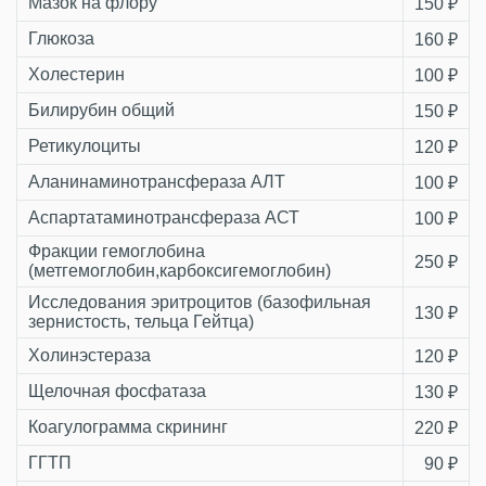
Мазок на флору
150 ₽
Глюкоза
160 ₽
Холестерин
100 ₽
Билирубин общий
150 ₽
Ретикулоциты
120 ₽
Аланинаминотрансфераза АЛТ
100 ₽
Аспартатаминотрансфераза АСТ
100 ₽
Фракции гемоглобина
250 ₽
(метгемоглобин,карбоксигемоглобин)
Исследования эритроцитов (базофильная
130 ₽
зернистость, тельца Гейтца)
Холинэстераза
120 ₽
Щелочная фосфатаза
130 ₽
Коагулограмма скрининг
220 ₽
ГГТП
90 ₽