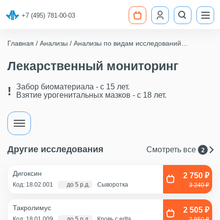
+7 (495) 781-00-03
Главная
Анализы
Анализы по видам исследований
Лекарственный мониторинг
Лекарственный мониторинг
Забор биоматериала - c 15 лет.
Взятие урогенитальных мазков - с 18 лет.
Другие исследования
Смотреть все
2
Дигоксин
2 750 ₽
Код: 18.02.001
до 5 р.д.
Сыворотка
3 240 ₽
Такролимус
2 505 ₽
Код: 18.01.009
до 5 р.д.
Кровь с edta
2 950 ₽