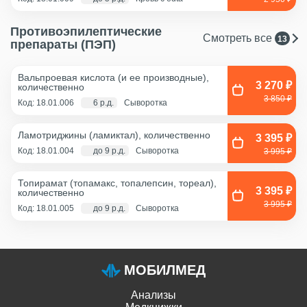
Противоэпилептические
Смотреть все
13
препараты (ПЭП)
Вальпроевая кислота (и ее производные),
3 270 ₽
количественно
3 850 ₽
Код: 18.01.006
6 р.д.
Сыворотка
Ламотриджины (ламиктал), количественно
3 395 ₽
Код: 18.01.004
до 9 р.д.
Сыворотка
3 995 ₽
Топирамат (топамакс, топалепсин, тореал),
3 395 ₽
количественно
3 995 ₽
Код: 18.01.005
до 9 р.д.
Сыворотка
МОБИЛМЕД
Анализы