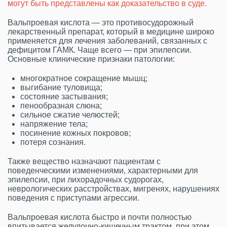
могут быть представлены как доказательство в суде.
Вальпроевая кислота — это противосудорожный
лекарственный препарат, который в медицине широко
применяется для лечения заболеваний, связанных с
дефицитом ГАМК. Чаще всего — при эпилепсии.
Основные клинические признаки патологии:
многократное сокращение мышц;
выгибание туловища;
состояние застывания;
пенообразная слюна;
сильное сжатие челюстей;
напряжение тела;
посинение кожных покровов;
потеря сознания.
Также вещество назначают пациентам с
поведенческими изменениями, характерными для
эпилепсии, при лихорадочных судорогах,
неврологических расстройствах, мигренях, нарушениях
поведения с приступами агрессии.
Вальпроевая кислота быстро и почти полностью
впитывается желудочно-кишечным трактом, при этом