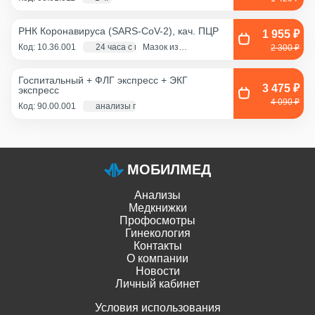
РНК Коронавируса (SARS-CoV-2), кач. ПЦР
1 955 ₽
Код: 10.36.001
24 часа с момента взятия биоматериала
Мазок из
2 300 ₽
ротоглотки, Мазок
из носа
Госпитальный + ФЛГ экспресс + ЭКГ
3 475 ₽
экспресс
4 090 ₽
Код: 90.00.001
анализы по крови - 1 д., экг и флг - 1 час
МОБИЛМЕД
Анализы
Медкнижки
Профосмотры
Гинекология
Контакты
О компании
Новости
Личный кабинет
Условия использования