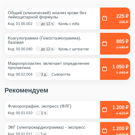
Общий (клинический) анализ крови без
225 ₽
лейкоцитарной формулы
265 ₽
Код: 01.00.002
до 12 ч.
Кровь с edta
Коагулограмма (Гемостазиограмма),
885 ₽
базовая
1 045 ₽
Код: 50.00.040
до 12 ч.
Кровь с цитратом
Макропролактин, включает определение
1 050 ₽
пролактина
1 240 ₽
Код: 06.02.004
3 д.
Сыворотка
Рекомендуем
Флюорография, экспресс (ФЛГ)
1 200 ₽
Код: 00.01.010
1 ч.
1 420 ₽
ЭКГ (электрокардиограмма) - экспресс
1 200 ₽
Код: 00.01.011
1 ч.
1 420 ₽