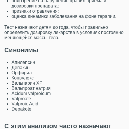
подозрение на нарушение правил приема и
дозировки препарата;
признаки отравления;
оценка динамики заболевания на фоне терапии.
Тест назначают детям до года, чтобы правильно
определить дозировку лекарства в условиях постоянно
меняющейся массы тела.
Синонимы
Апилепсин
Депакин
Орфирил
Конвулекс
Вальпарин ХР
Вальпроат натрия
Acidum valproicum
Valproate
Valproic Acid
Depakote
С этим анализом часто назначают