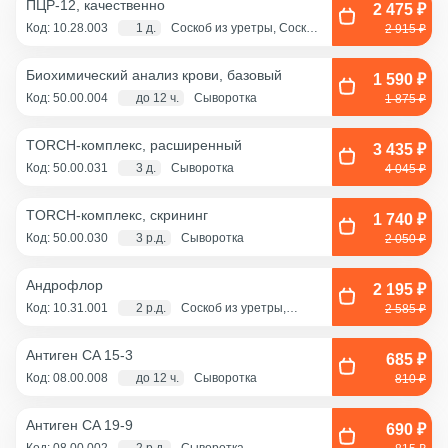
ПЦР-12, качественно
2 475 ₽
Код: 10.28.003
1 д.
Соскоб из уретры, Соскоб
2 915 ₽
из цервикального канала,
Смешанный соскоб
(цервикальный
Биохимический анализ крови, базовый
канал+влагалище),
1 590 ₽
Соскоб из влагалища
Код: 50.00.004
до 12 ч.
Сыворотка
1 875 ₽
TORCH-комплекс, расширенный
3 435 ₽
Код: 50.00.031
3 д.
Сыворотка
4 045 ₽
TORCH-комплекс, скрининг
1 740 ₽
Код: 50.00.030
3 р.д.
Сыворотка
2 050 ₽
Андрофлор
2 195 ₽
Код: 10.31.001
2 р.д.
Соскоб из уретры,
2 585 ₽
Эякулят (принести с
собой в стерильном
контейнере)
Антиген CA 15-3
685 ₽
Код: 08.00.008
до 12 ч.
Сыворотка
810 ₽
Антиген CA 19-9
690 ₽