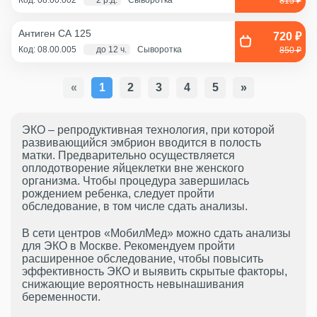
Код: 08.00.002
2 р.д.
Сыворотка
815 ₽
Антиген СА 125
720 ₽
Код: 08.00.005
до 12 ч.
Сыворотка
850 ₽
«
1
2
3
4
5
»
ЭКО – репродуктивная технология, при которой
развивающийся эмбрион вводится в полость
матки. Предварительно осуществляется
оплодотворение яйцеклетки вне женского
организма. Чтобы процедура завершилась
рождением ребенка, следует пройти
обследование, в том числе сдать анализы.
В сети центров «МобилМед» можно сдать анализы
для ЭКО в Москве. Рекомендуем пройти
расширенное обследование, чтобы повысить
эффективность ЭКО и выявить скрытые факторы,
снижающие вероятность невынашивания
беременности.