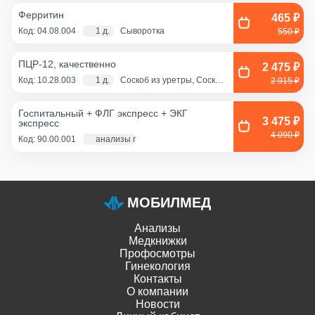
Ферритин
465 ₽
Код: 04.08.004
1 д.
Сыворотка
550 ₽
ПЦР-12, качественно
2 475 ₽
Код: 10.28.003
1 д.
Соскоб из уретры, Соскоб
2 915 ₽
из цервикального канала,
Смешанный соскоб
(цервикальный
Госпитальный + ФЛГ экспресс + ЭКГ
канал+влагалище),
3 475 ₽
экспресс
Соскоб из влагалища
4 090 ₽
Код: 90.00.001
анализы по крови - 1 д., экг и флг - 1 час
МОБИЛМЕД
Анализы
Медкнижки
Профосмотры
Гинекология
Контакты
О компании
Новости