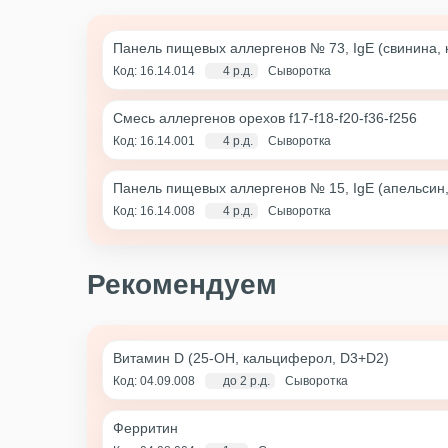
Панель пищевых аллергенов № 73, IgE (свинина, 
Код: 16.14.014
4 р.д.
Сыворотка
Смесь аллергенов орехов f17-f18-f20-f36-f256
Код: 16.14.001
4 р.д.
Сыворотка
Панель пищевых аллергенов № 15, IgE (апельсин, 
Код: 16.14.008
4 р.д.
Сыворотка
Рекомендуем
Витамин D (25-OH, кальциферол, D3+D2)
Код: 04.09.008
до 2 р.д.
Сыворотка
Ферритин