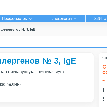
Профосмотры
Гинекология
УЗИ, Э
аллергенов № 3, IgE
лергенов № 3, IgE
Сто
С
с
ка, семена кунжута, гречневая мука
иказ №804н)