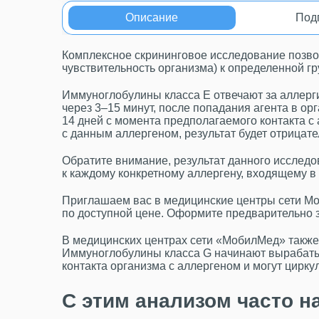
Описание
Под
Комплексное скрининговое исследование позв
чувствительность организма) к определенной гр
Иммуноглобулины класса Е отвечают за аллерги
через 3–15 минут, после попадания агента в о
14 дней с момента предполагаемого контакта с
с данным аллергеном, результат будет отрицат
Обратите внимание, результат данного исслед
к каждому конкретному аллергену, входящему в э
Приглашаем вас в медицинские центры сети Мо
по доступной цене. Оформите предварительно з
В медицинских центрах сети «МобилМед» такж
Иммуноглобулины класса G начинают вырабаты
контакта организма с аллергеном и могут цирку
С этим анализом часто н