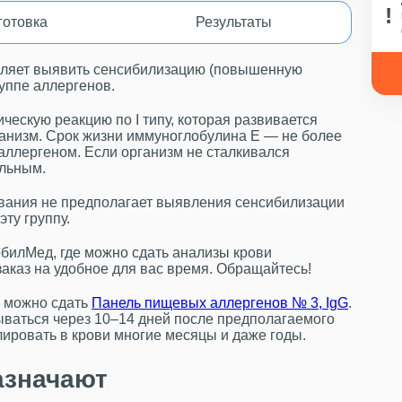
готовка
Результаты
оляет выявить сенсибилизацию (повышенную
уппе аллергенов.
ческую реакцию по I типу, которая развивается
рганизм. Срок жизни иммуноглобулина Е — не более
 аллергеном. Если организм не сталкивался
ельным.
ования не предполагает выявления сенсибилизации
ту группу.
билМед, где можно сдать анализы крови
аказ на удобное для вас время. Обращайтесь!
е можно сдать
Панель пищевых аллергенов № 3, IgG
.
ваться через 10–14 дней после предполагаемого
лировать в крови многие месяцы и даже годы.
азначают