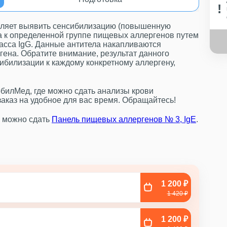
оляет выявить сенсибилизацию (повышенную
а к определенной группе пищевых аллергенов путем
асса IgG. Данные антитела накапливаются
гена. Обратите внимание, результат данного
ибилизации к каждому конкретному аллергену,
билМед, где можно сдать анализы крови
аказ на удобное для вас время. Обращайтесь!
е можно сдать
Панель пищевых аллергенов № 3, IgE
.
1 200 ₽
1 420 ₽
1 200 ₽