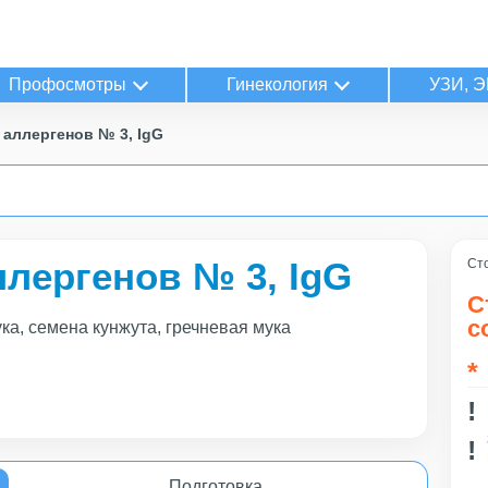
Профосмотры
Гинекология
УЗИ, Э
аллергенов № 3, IgG
лергенов № 3, IgG
Сто
С
с
ка, семена кунжута, гречневая мука
Подготовка