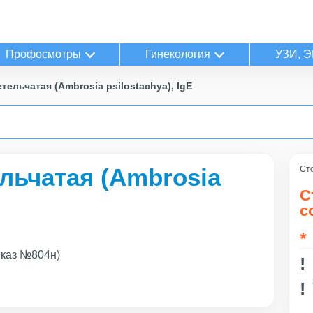
Профосмотры
Гинекология
УЗИ, Э
ельчатая (Ambrosia psilostachya), IgE
льчатая (Ambrosia
Сто
С
с
иказ №804н)