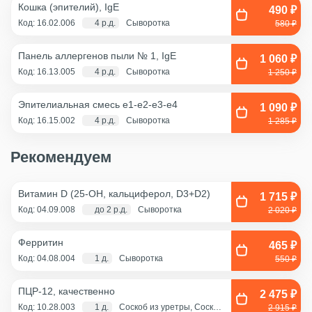
Кошка (эпителий), IgE
490 ₽
Код: 16.02.006
4 р.д.
Сыворотка
580 ₽
Панель аллергенов пыли № 1, IgE
1 060 ₽
Код: 16.13.005
4 р.д.
Сыворотка
1 250 ₽
Эпителиальная смесь e1-e2-e3-e4
1 090 ₽
Код: 16.15.002
4 р.д.
Сыворотка
1 285 ₽
Рекомендуем
Витамин D (25-OH, кальциферол, D3+D2)
1 715 ₽
Код: 04.09.008
до 2 р.д.
Сыворотка
2 020 ₽
Ферритин
465 ₽
Код: 04.08.004
1 д.
Сыворотка
550 ₽
ПЦР-12, качественно
2 475 ₽
Код: 10.28.003
1 д.
Соскоб из уретры, Соскоб
2 915 ₽