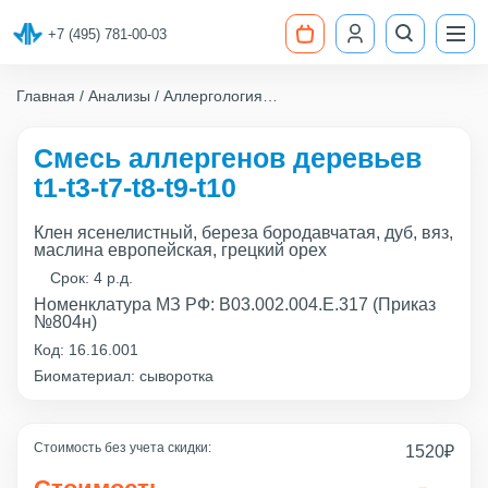
+7 (495) 781-00-03
Главная
Анализы
Аллергология
Смесь аллергенов деревьев t1-t3-t7-t8-t9-t10
Смесь аллергенов деревьев
t1-t3-t7-t8-t9-t10
Клен ясенелистный, береза бородавчатая, дуб, вяз,
маслина европейская, грецкий орех
Срок:
4 р.д.
Номенклатура МЗ РФ: B03.002.004.Е.317 (Приказ
№804н)
Код:
16.16.001
Биоматериал: сыворотка
Стоимость без учета скидки:
1520
₽