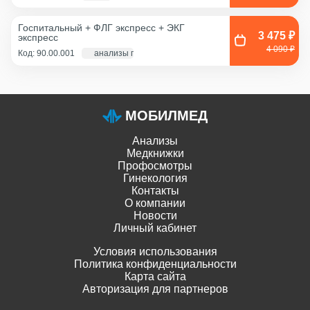
из цервикального канала,
Смешанный соскоб
(цервикальный
Госпитальный + ФЛГ экспресс + ЭКГ
канал+влагалище),
3 475 ₽
экспресс
Соскоб из влагалища
4 090 ₽
Код: 90.00.001
анализы по крови - 1 д., экг и флг - 1 час
МОБИЛМЕД
Анализы
Медкнижки
Профосмотры
Гинекология
Контакты
О компании
Новости
Личный кабинет
Условия использования
Политика конфиденциальности
Карта сайта
Авторизация для партнеров