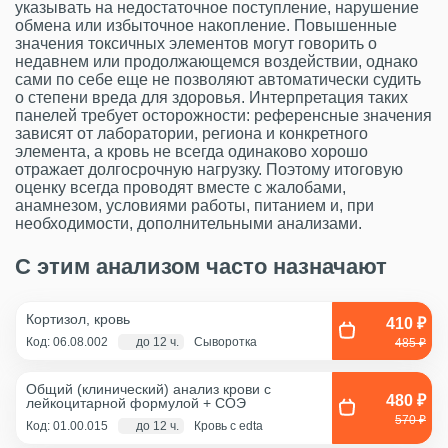
указывать на недостаточное поступление, нарушение
обмена или избыточное накопление. Повышенные
значения токсичных элементов могут говорить о
недавнем или продолжающемся воздействии, однако
сами по себе еще не позволяют автоматически судить
о степени вреда для здоровья. Интерпретация таких
панелей требует осторожности: референсные значения
зависят от лаборатории, региона и конкретного
элемента, а кровь не всегда одинаково хорошо
отражает долгосрочную нагрузку. Поэтому итоговую
оценку всегда проводят вместе с жалобами,
анамнезом, условиями работы, питанием и, при
необходимости, дополнительными анализами.
С этим анализом часто назначают
Кортизол, кровь
410 ₽
Код: 06.08.002
до 12 ч.
Сыворотка
485 ₽
Общий (клинический) анализ крови с
480 ₽
лейкоцитарной формулой + COЭ
570 ₽
Код: 01.00.015
до 12 ч.
Кровь с edta