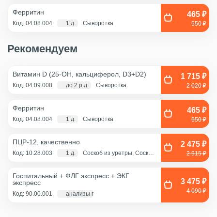
Ферритин
465 ₽
Код: 04.08.004
1 д.
Сыворотка
550 ₽
Рекомендуем
Витамин D (25-OH, кальциферол, D3+D2)
1 715 ₽
Код: 04.09.008
до 2 р.д.
Сыворотка
2 020 ₽
Ферритин
465 ₽
Код: 04.08.004
1 д.
Сыворотка
550 ₽
ПЦР-12, качественно
2 475 ₽
Код: 10.28.003
1 д.
Соскоб из уретры, Соскоб
2 915 ₽
из цервикального канала,
Смешанный соскоб
(цервикальный
Госпитальный + ФЛГ экспресс + ЭКГ
канал+влагалище),
3 475 ₽
экспресс
Соскоб из влагалища
4 090 ₽
Код: 90.00.001
анализы по крови - 1 д., экг и флг - 1 час