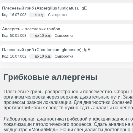
Плесневый гриб (Aspergillus fumigatus), IgE
Код: 16.07.003
4 р.д.
Сыворотка
Аллергены плесневых грибов
Код: 50.01.003
до 10 р.д.
Сыворотка
Плесневый гриб (Chaetomium globosum), IgE
Код: 16.07.002
до 10 р.д.
Сыворотка
Грибковые аллергены
Плесневые грибы распространены повсеместно. Споры гр
организм человека через верхние дыхательные пути. Зач
процессы разной локализации. Для диагностики болезне
противогрибковых средств нужно сдать анализы на непер
Лабораторная диагностика грибковой инфекции зависит 
локализации патологического процесса. Сдать анализ на 
медцентре «МобилМед». Наши специалисты достоверно р