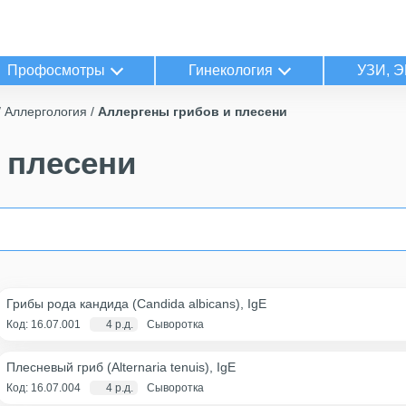
Профосмотры
Гинекология
УЗИ, Э
Аллергология
Аллергены грибов и плесени
 плесени
Грибы рода кандида (Candida albicans), IgE
Код: 16.07.001
4 р.д.
Сыворотка
Плесневый гриб (Alternaria tenuis), IgE
Код: 16.07.004
4 р.д.
Сыворотка