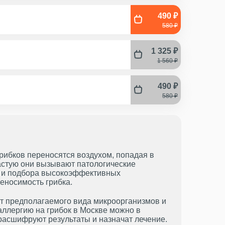
490 ₽
580 ₽
1 325 ₽
1 560 ₽
490 ₽
580 ₽
ибков переносятся воздухом, попадая в
астую они вызывают патологические
й и подбора высокоэффективных
еносимость грибка.
от предполагаемого вида микроорганизмов и
аллергию на грибок в Москве можно в
асшифруют результаты и назначат лечение.