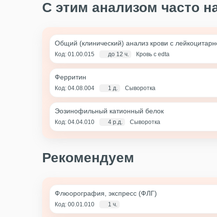
С этим анализом часто н
Общий (клинический) анализ крови с лейкоцитар
Код: 01.00.015
до 12 ч.
Кровь с edta
Ферритин
Код: 04.08.004
1 д.
Сыворотка
Эозинофильный катионный белок
Код: 04.04.010
4 р.д.
Сыворотка
Рекомендуем
Флюорография, экспресс (ФЛГ)
Код: 00.01.010
1 ч.