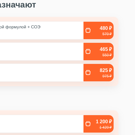
азначают
ной формулой + COЭ
480 ₽
570 ₽
465 ₽
550 ₽
825 ₽
975 ₽
1 200 ₽
1 420 ₽