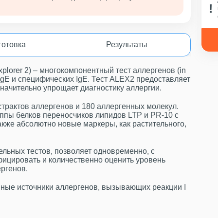
готовка
Результаты
plorer 2) – многокомпонентный тест аллергенов (in
IgE и специфических IgE. Тест ALEX2 предоставляет
значительно упрощает диагностику аллергии.
страктов аллергенов и 180 аллергенных молекул.
ппы белков переносчиков липидов LTP и PR-10 с
акже абсолютно новые маркеры, как растительного,
ельных тестов, позволяет одновременно, с
ицировать и количественно оценить уровень
ергенов.
ные источники аллергенов, вызывающих реакции I