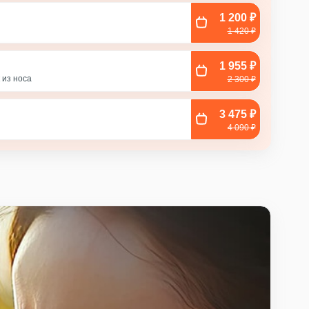
1 200 ₽
1 420 ₽
1 955 ₽
ла
 из носа
2 300 ₽
3 475 ₽
с
4 090 ₽