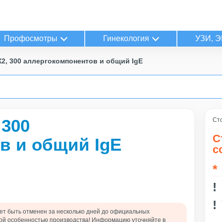
Профосмотры
Гинекология
УЗИ, Э
2, 300 аллергокомпонентов и общий IgE
 300
Сто
С
в и общий IgE
с
т быть отменен за несколько дней до официальных
ской особенностью производства! Информацию уточняйте в