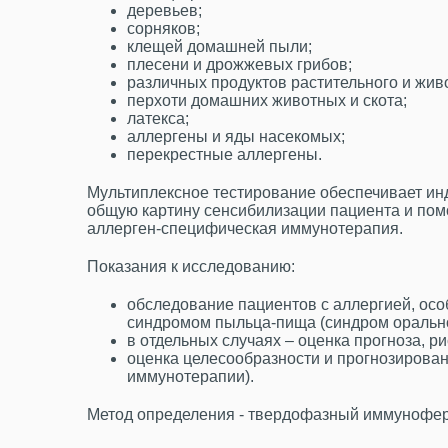
деревьев;
сорняков;
клещей домашней пыли;
плесени и дрожжевых грибов;
различных продуктов растительного и жив
перхоти домашних животных и скота;
латекса;
аллергены и яды насекомых;
перекрестные аллергены.
Мультиплексное тестирование обеспечивает ин
общую картину сенсибилизации пациента и помо
аллерген-специфическая иммунотерапия.
Показания к исследованию:
обследование пациентов с аллергией, осо
синдромом пыльца-пища (синдром оральной
в отдельных случаях – оценка прогноза, р
оценка целесообразности и прогнозирова
иммунотерапии).
Метод определения - твердофазный иммунофер