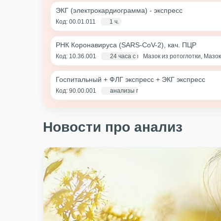
ЭКГ (электрокардиограмма) - экспресс
Код: 00.01.011
1 ч.
РНК Коронавируса (SARS-CoV-2), кач. ПЦР
Код: 10.36.001
24 часа с момента взятия биоматериа
Мазок из ротоглотки, Мазок
Госпитальный + ФЛГ экспресс + ЭКГ экспресс
Код: 90.00.001
анализы по крови - 1 д., экг и флг - 1 ча
Новости про анализ