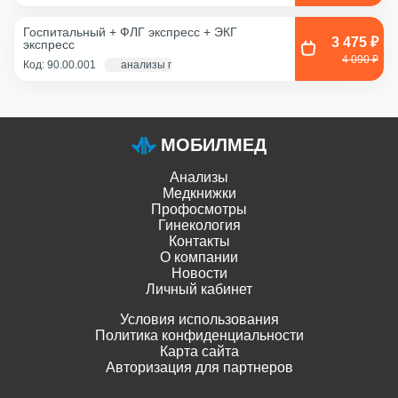
из цервикального канала,
Смешанный соскоб
(цервикальный
Госпитальный + ФЛГ экспресс + ЭКГ
канал+влагалище),
3 475 ₽
экспресс
Соскоб из влагалища
4 090 ₽
Код: 90.00.001
анализы по крови - 1 д., экг и флг - 1 час
МОБИЛМЕД
Анализы
Медкнижки
Профосмотры
Гинекология
Контакты
О компании
Новости
Личный кабинет
Условия использования
Политика конфиденциальности
Карта сайта
Авторизация для партнеров