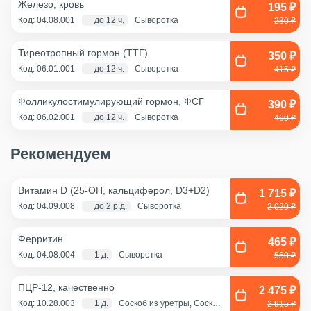
Железо, кровь
195 ₽
Код: 04.08.001
до 12 ч.
Сыворотка
230 ₽
Тиреотропный гормон (ТТГ)
350 ₽
Код: 06.01.001
до 12 ч.
Сыворотка
415 ₽
Фолликулостимулирующий гормон, ФСГ
390 ₽
Код: 06.02.001
до 12 ч.
Сыворотка
460 ₽
Рекомендуем
Витамин D (25-OH, кальциферол, D3+D2)
1 715 ₽
Код: 04.09.008
до 2 р.д.
Сыворотка
2 020 ₽
Ферритин
465 ₽
Код: 04.08.004
1 д.
Сыворотка
550 ₽
ПЦР-12, качественно
2 475 ₽
Код: 10.28.003
1 д.
Соскоб из уретры, Соскоб
2 915 ₽