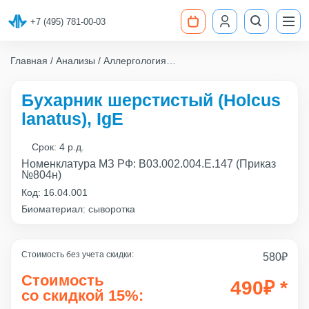
+7 (495) 781-00-03
Главная
Анализы
Аллергология
Бухарник шерстистый (Holcus lanatus), IgE
Бухарник шерстистый (Holcus
lanatus), IgE
Срок:
4 р.д.
Номенклатура МЗ РФ: B03.002.004.Е.147 (Приказ
№804н)
Код:
16.04.001
Биоматериал: сыворотка
Стоимость без учета скидки:
580
₽
Стоимость
490
₽
*
со скидкой 15%: