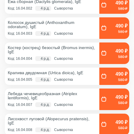
Ежа сборная (Dactylis glomerata), IgE
490 ₽
Код: 16.04.002
4 р.д.
Сыворотка
580 ₽
Колосок душистый (Anthoxanthum
490 ₽
odoratum), IgE
580 ₽
Код: 16.04.003
4 р.д.
Сыворотка
Костер (кострец) безостый (Bromus inermis),
490 ₽
IgE
580 ₽
Код: 16.04.004
4 р.д.
Сыворотка
Крапива двудомная (Urtica dioica), IgE
490 ₽
Код: 16.04.005
4 р.д.
Сыворотка
580 ₽
Лебеда чечевицеобразная (Atriplex
490 ₽
lentiformis), IgE
580 ₽
Код: 16.04.007
4 р.д.
Сыворотка
Лисохвост луговой (Alopecurus pratensis),
490 ₽
IgE
580 ₽
Код: 16.04.008
4 р.д.
Сыворотка