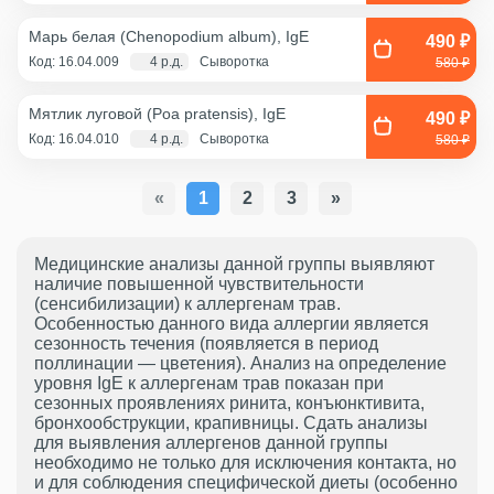
Марь белая (Chenopodium album), IgE
490 ₽
Код: 16.04.009
4 р.д.
Сыворотка
580 ₽
Мятлик луговой (Poa pratensis), IgE
490 ₽
Код: 16.04.010
4 р.д.
Сыворотка
580 ₽
«
1
2
3
»
Медицинские анализы данной группы выявляют
наличие повышенной чувствительности
(сенсибилизации) к аллергенам трав.
Особенностью данного вида аллергии является
сезонность течения (появляется в период
поллинации — цветения). Анализ на определение
уровня IgE к аллергенам трав показан при
сезонных проявлениях ринита, конъюнктивита,
бронхообструкции, крапивницы. Сдать анализы
для выявления аллергенов данной группы
необходимо не только для исключения контакта, но
и для соблюдения специфической диеты (особенно