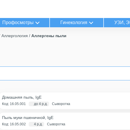
Профосмотры
Гинекология
УЗИ, Э
Аллергология
Аллергены пыли
Домашняя пыль, IgE
Код: 16.05.001
до 4 р.д.
Сыворотка
Пыль муки пшеничной, IgE
Код: 16.05.002
4 р.д.
Сыворотка