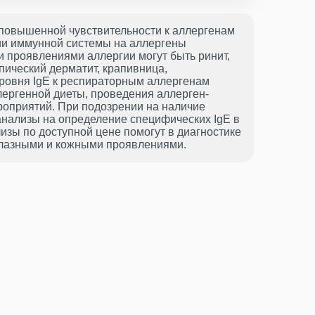
повышенной чувствительности к аллергенам
ии иммунной системы на аллергены
 проявлениями аллергии могут быть ринит,
пический дерматит, крапивница,
уровня IgE к респираторным аллергенам
лергенной диеты, проведения аллерген-
оприятий. При подозрении на наличие
анализы на определение специфических IgE в
зы по доступной цене помогут в диагностике
глазными и кожными проявлениями.