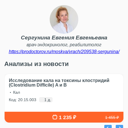
Сергунина Евгения Евгеньевна
врач-эндокринолог, реабилитолог
https://prodoctorov.ru/moskva/vrach/209538-sergunina/
Анализы из новости
Исследование кала на токсины клостридий
(Clostridium Difficile) A и B
Кал
Код: 20.15.003
1 д.
1 235 ₽
1 455 ₽