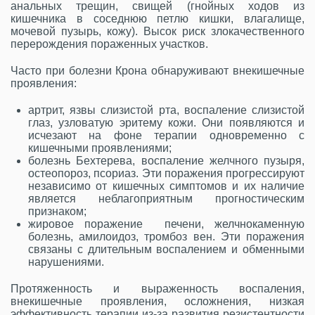
анальных трещин, свищей (гнойных ходов из
кишечника в соседнюю петлю кишки, влагалище,
мочевой пузырь, кожу).
Высок риск злокачественного
перерождения пораженных участков.
Часто при болезни Крона обнаруживают внекишечные
проявления:
артрит, язвы слизистой рта, воспаление слизистой
глаз, узловатую эритему кожи. Они появляются и
исчезают на фоне терапии одновременно с
кишечными проявлениями;
болезнь Бехтерева, воспаление желчного пузыря,
остеопороз, псориаз. Эти поражения прогрессируют
независимо от кишечных симптомов и их наличие
является неблагоприятным прогностическим
признаком;
жировое поражение печени, желчнокаменную
болезнь, амилоидоз, тромбоз вен. Эти поражения
связаны с длительным воспалением и обменными
нарушениями.
Протяженность и выраженность воспаления,
внекишечные проявления, осложнения, низкая
эффективность терапии из-за развития резистентности