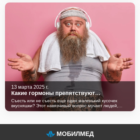
что почти не поддаются. Однако выявить их и заранее
принять меры возможно уже сегодня.
13 марта 2025 г.
Какие гормоны препятствуют
похудению?
Съесть или не съесть еще один маленький кусочек
вкусняшки? Этот навязчивый вопрос мучает людей,
мечтающих похудеть. И даже если кусочек не съеден,
весы все равно не опустят стрелку вниз.
МОБИЛМЕД