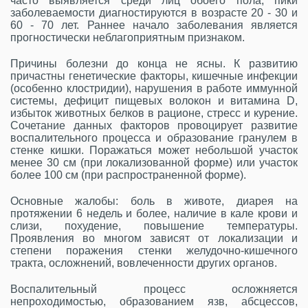
часто выявляется среди лиц обоего пола, пики
заболеваемости диагностируются в возрасте 20 - 30 и
60 - 70 лет. Раннее начало заболевания является
прогностически неблагоприятным признаком.
Причины болезни до конца не ясны. К развитию
причастны генетические факторы, кишечные инфекции
(особенно клостридии), нарушения в работе иммунной
системы, дефицит пищевых волокон и витамина D,
избыток животных белков в рационе, стресс и курение.
Сочетание данных факторов провоцирует развитие
воспалительного процесса и образование гранулем в
стенке кишки. Поражаться может небольшой участок
менее 30 см (при локализованной форме) или участок
более 100 см (при распространенной форме).
Основные жалобы: боль в животе, диарея на
протяжении 6 недель и более, наличие в кале крови и
слизи, похудение, повышение температуры.
Проявления во многом зависят от локализации и
степени поражения стенки желудочно-кишечного
тракта, осложнений, вовлеченности других органов.
Воспалительный процесс
осложняется
непроходимостью, образованием язв, абсцессов,