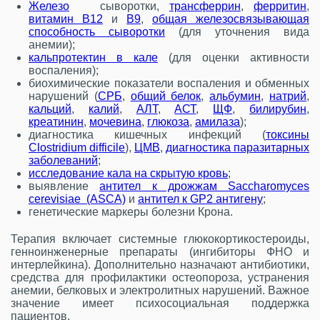
Железо
сыворотки,
трансферрин
,
ферритин
,
витамин В12
и
В9
,
общая железосвязывающая
способность сыворотки
(для уточнения вида
анемии);
кальпротектин в кале
(для оценки активности
воспаления);
биохимические показатели воспаления и обменных
нарушений (
CРБ
,
общий белок
,
альбумин
,
натрий
,
кальций
,
калий
,
АЛТ
,
АСТ
,
ЩФ
,
билирубин
,
креатинин
,
мочевина
,
глюкоза
,
амилаза
);
диагностика кишечных инфекций (
токсины
Clostridium difficile
),
ЦМВ
,
диагностика паразитарных
заболеваний
;
исследование кала на скрытую кровь
;
выявление
антител к дрожжам Sacchаromyces
cerevisiae (ASCA)
и
антител к GP2 антигену
;
генетические маркеры болезни Крона.
Терапия включает системные глюкокортикостероиды,
генноинженерные препараты (ингибиторы ФНО и
интерлейкина). Дополнительно назначают антибиотики,
средства для профилактики остеопороза, устранения
анемии, белковых и электролитных нарушений. Важное
значение имеет психосоциальная поддержка
пациентов.