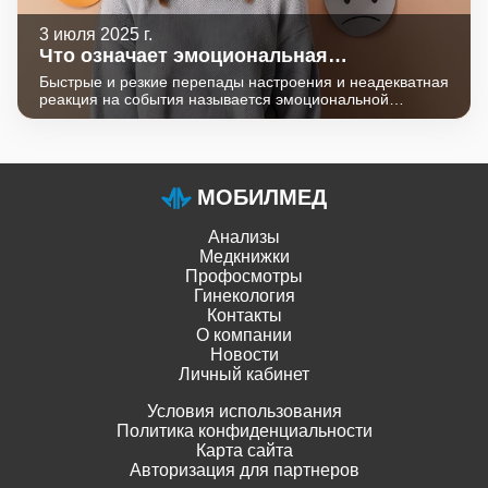
3 июля 2025 г.
Что означает эмоциональная
лабильность?
Быстрые и резкие перепады настроения и неадекватная
реакция на события называется эмоциональной
лабильностью (нестабильностью). В ответ на
повседневные житейские ситуации человек выдает
неадекватные реакции: плач, крик, бросание предметов,
импульсивные агрессивные действия по отношению к
себе и окружающим. Содержание и направленность
МОБИЛМЕД
переживаний соответствуют ситуации, но их
выраженность неадекватна силе раздражителя. За
Анализы
непродолжительное время эмоции могут меняться
диаметрально противоположно: от смеха до слез, от
Медкнижки
ярости до безразличия.
Профосмотры
Гинекология
Контакты
О компании
Новости
Личный кабинет
Условия использования
Политика конфиденциальности
Карта сайта
Авторизация для партнеров