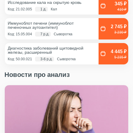
Исследование кала на скрытую кровь
345 ₽
Код: 21.02.005
1 д.
Кал
410 ₽
Иммуноблот печени (иммуноблот
2 745 ₽
печеночных аутоантител)
3 230 ₽
Код: 15.05.004
7 р.д.
Сыворотка
Диагностика заболеваний щитовидной
4 445 ₽
железы, расширенный
5 235 ₽
Код: 50.00.021
3-6 р.д.
Сыворотка
Новости про анализ