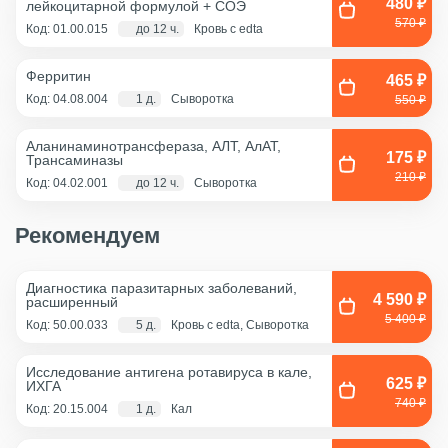
480 ₽
лейкоцитарной формулой + COЭ
570 ₽
Код: 01.00.015
до 12 ч.
Кровь с edta
Ферритин
465 ₽
Код: 04.08.004
1 д.
Сыворотка
550 ₽
Аланинаминотрансфераза, АЛТ, АлАТ,
175 ₽
Трансаминазы
210 ₽
Код: 04.02.001
до 12 ч.
Сыворотка
Рекомендуем
Диагностика паразитарных заболеваний,
4 590 ₽
расширенный
5 400 ₽
Код: 50.00.033
5 д.
Кровь с edta, Сыворотка
Исследование антигена ротавируса в кале,
625 ₽
ИХГА
740 ₽
Код: 20.15.004
1 д.
Кал