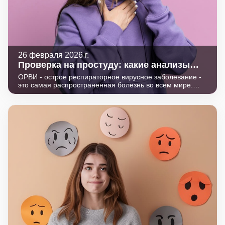
26 февраля 2026 г.
Проверка на простуду: какие анализы
сдавать при ОРВИ
ОРВИ - острое респираторное вирусное заболевание -
это самая распространенная болезнь во всем мире.
Каждый житель нашей планеты сталкивался с ОРВИ
много раз за всю свою жизнь - обычно мы называем эту
болезнь простудой. Взрослые люди болеют ей два-три
раза в год, а дети - еще чаще.