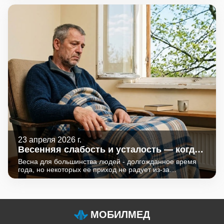
здоровье. Ничто так не омрачает долгожданную поездку,
как внезапная болезнь. Простые и доступные
лабораторные исследования помогут оценить ваше
состояние, выявить скрытые угрозы и отправиться в
путешествие с уверенностью и спокойствием.
23 апреля 2026 г.
Весенняя слабость и усталость — когда
стоит сдать анализы?
Весна для большинства людей - долгожданное время
года, но некоторых ее приход не радует из-за
непреодолимой усталости, сонливости, апатии и
раздражительности.
МОБИЛМЕД