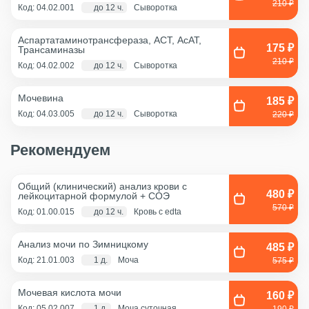
210 ₽
Код: 04.02.001
до 12 ч.
Сыворотка
Аспартатаминотрансфераза, АСТ, АсАТ,
175 ₽
Трансаминазы
210 ₽
Код: 04.02.002
до 12 ч.
Сыворотка
Мочевина
185 ₽
Код: 04.03.005
до 12 ч.
Сыворотка
220 ₽
Рекомендуем
Общий (клинический) анализ крови с
480 ₽
лейкоцитарной формулой + COЭ
570 ₽
Код: 01.00.015
до 12 ч.
Кровь с edta
Анализ мочи по Зимницкому
485 ₽
Код: 21.01.003
1 д.
Моча
575 ₽
Мочевая кислота мочи
160 ₽
Код: 05.02.007
1 д.
Моча суточная
190 ₽