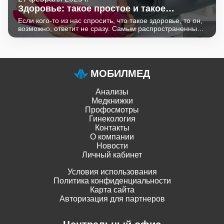
Здоровье: такое простое и такое
сложное
Если кого-то из нас спросить, что такое здоровье, то он,
возможно, ответит не сразу. Самым распространенным
ответом, скорее всего, будет: "Отсутствие болезней". Но
это далеко не полное определение здоровья.
МОБИЛМЕД
Анализы
Медкнижки
Профосмотры
Гинекология
Контакты
О компании
Новости
Личный кабинет
Условия использования
Политика конфиденциальности
Карта сайта
Авторизация для партнеров