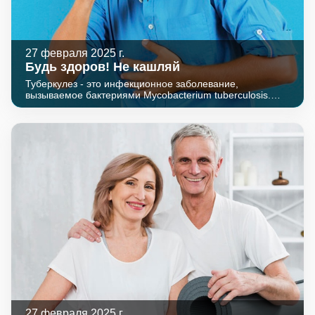
27 февраля 2025 г.
Будь здоров! Не кашляй
Туберкулез - это инфекционное заболевание,
вызываемое бактериями Mycobacterium tuberculosis.
Наиболее известным его симптомом считается
продолжительный кашель, однако туберкулез может
поражать не только легкие. Нередко болезнь
поселяется в костях, почках и других органах, поэтому
важно не игнорировать любые подозрительные
симптомы.
27 февраля 2025 г.