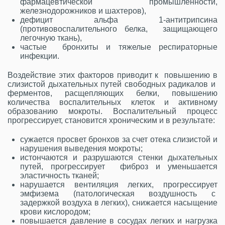
фармацевтической промышленности,
железнодорожников и шахтеров),
дефицит альфа 1-антитрипсина
(противовоспалительного белка, защищающего
легочную ткань),
частые бронхиты и тяжелые респираторные
инфекции.
Воздействие этих факторов приводит к повышению в
слизистой дыхательных путей свободных радикалов и
ферментов, расщепляющих белки, повышению
количества воспалительных клеток и активному
образованию мокроты. Воспалительный процесс
прогрессирует, становится хроническим и в результате:
сужается просвет бронхов за счет отека слизистой и
нарушения выведения мокроты;
истончаются и разрушаются стенки дыхательных
путей, прогрессирует фиброз и уменьшается
эластичность тканей;
нарушается вентиляция легких, прогрессирует
эмфизема (патологическая воздушность с
задержкой воздуха в легких), снижается насыщение
крови кислородом;
повышается давление в сосудах легких и нагрузка