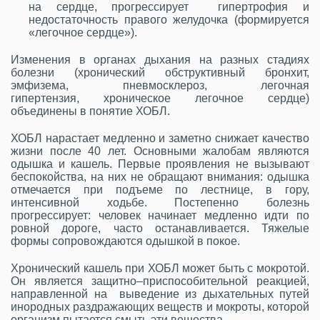
на сердце, прогрессирует гипертрофия и
недостаточность правого желудочка (формируется
«легочное сердце»).
Изменения в органах дыхания на разных стадиях
болезни (хронический обструктивный бронхит,
эмфизема, пневмосклероз, легочная
гипертензия, хроническое легочное сердце)
объединены в понятие ХОБЛ.
ХОБЛ нарастает медленно и заметно снижает качество
жизни после 40 лет. Основными жалобам являются
одышка и кашель. Первые проявления не вызывают
беспокойства, на них не обращают внимания: одышка
отмечается при подъеме по лестнице, в гору,
интенсивной ходьбе. Постепенно болезнь
прогрессирует: человек начинает медленно идти по
ровной дороге, часто останавливается. Тяжелые
формы сопровождаются одышкой в покое.
Хронический кашель при ХОБЛ может быть с мокротой.
Он является защитно–приспособительной реакцией,
направленной на выведение из дыхательных путей
инородных раздражающих веществ и мокроты, которой
организм пытается смыть эти вещества.