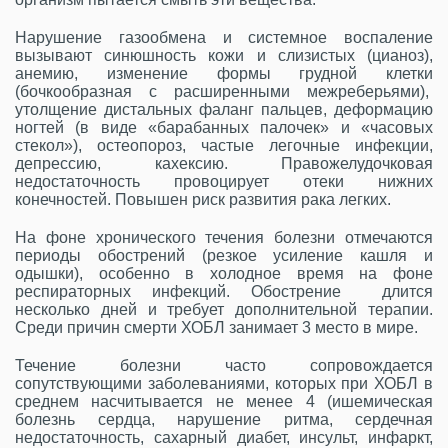
Нарушение газообмена и системное воспаление
вызывают синюшность кожи и слизистых (цианоз),
анемию, изменение формы грудной клетки
(бочкообразная с расширенными межреберьями),
утолщение дистальных фаланг пальцев, деформацию
ногтей (в виде «барабанных палочек» и «часовых
стекол»), остеопороз, частые легочные инфекции,
депрессию, кахексию. Правожелудочковая
недостаточность провоцирует отеки нижних
конечностей. Повышен риск развития рака легких.
На фоне хронического течения болезни отмечаются
периоды обострений (резкое усиление кашля и
одышки), особенно в холодное время на фоне
респираторных инфекций. Обострение длится
несколько дней и требует дополнительной терапии.
Среди причин смерти ХОБЛ занимает 3 место в мире.
Течение болезни часто сопровождается
сопутствующими заболеваниями, которых при ХОБЛ в
среднем насчитывается не менее 4 (ишемическая
болезнь сердца, нарушение ритма, сердечная
недостаточность, сахарный диабет, инсульт, инфаркт,