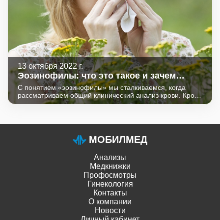
13 октября 2022 г.
Эозинофилы: что это такое и зачем
нужны?
С понятием «эозинофилы» мы сталкиваемся, когда
рассматриваем общий клинический анализ крови. Кровь
состоит из жидкой части (плазмы) и клеток (эритроцитов,
тромбоцитов, лейкоцитов). Лейкоциты разделены на 5
видов (лимфоциты, нейтрофилы, базофилы, моноциты
и эозинофилы). За активное впитывание кислого
красителя эозина при окрашивании их назвали
МОБИЛМЕД
эозинофилы.
Анализы
Медкнижки
Профосмотры
Гинекология
Контакты
О компании
Новости
Личный кабинет