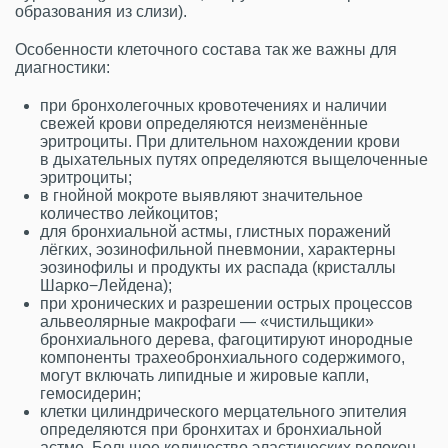
образования из слизи).
Особенности клеточного состава так же важны для
диагностики:
при бронхолегочных кровотечениях и наличии
свежей крови определяются неизменённые
эритроциты. При длительном нахождении крови
в дыхательных путях определяются выщелоченные
эритроциты;
в гнойной мокроте выявляют значительное
количество лейкоцитов;
для бронхиальной астмы, глистных поражений
лёгких, эозинофильной пневмонии, характерны
эозинофилы и продукты их распада (кристаллы
Шарко−Лейдена);
при хронических и разрешении острых процессов
альвеолярные макрофаги — «чистильщики»
бронхиального дерева, фагоцитируют инородные
компоненты трахеобронхиального содержимого,
могут включать липидные и жировые капли,
гемосидерин;
клетки цилиндрического мерцательного эпителия
определяются при бронхитах и бронхиальной
астме. Большое количество эластических волокон