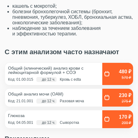
кашель с мокротой;
болезни бронхолегочной системы (бронхит,
пневмония, туберкулез, ХОБЛ, бронхиальная астма,
онкологические заболевания);
наблюдение за течением заболевания
и эффективностью терапии.
С этим анализом часто назначают
Общий (клинический) анализ крови с
480 ₽
лейкоцитарной формулой + COЭ
570 ₽
Код: 01.00.015
до 12 ч.
Кровь с edta
Общий анализ мочи (ОАМ)
230 ₽
Код: 21.01.001
до 12 ч.
Разовая моча
275 ₽
Глюкоза
170 ₽
Код: 04.05.001
до 12 ч.
Сыворотка
200 ₽