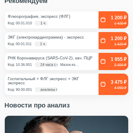
Рекомендуем
Флюорография, экспресс (ФЛГ)
1 200 ₽
Код: 00.01.010
1 ч.
1 420 ₽
ЭКГ (электрокардиограмма) - экспресс
1 200 ₽
Код: 00.01.011
1 ч.
1 420 ₽
РНК Коронавируса (SARS-CoV-2), кач. ПЦР
1 955 ₽
Код: 10.36.001
24 часа с момента взятия биоматериала
Мазок из
2 300 ₽
ротоглотки, Мазок
из носа
Госпитальный + ФЛГ экспресс + ЭКГ
3 475 ₽
экспресс
4 090 ₽
Код: 90.00.001
анализы по крови - 1 д., экг и флг - 1 час
Новости про анализ