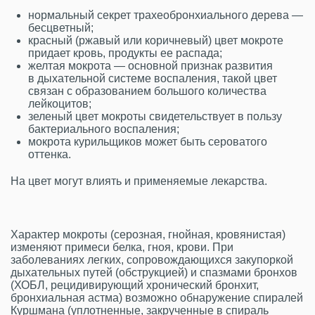
нормальный секрет трахеобронхиального дерева —
бесцветный;
красный (ржавый или коричневый) цвет мокроте
придает кровь, продукты ее распада;
желтая мокрота — основной признак развития
в дыхательной системе воспаления, такой цвет
связан с образованием большого количества
лейкоцитов;
зеленый цвет мокроты свидетельствует в пользу
бактериального воспаления;
мокрота курильщиков может быть сероватого
оттенка.
На цвет могут влиять и применяемые лекарства.
Характер мокроты (серозная, гнойная, кровянистая)
изменяют примеси белка, гноя, крови. При
заболеваниях легких, сопровождающихся закупоркой
дыхательных путей (обструкцией) и спазмами бронхов
(ХОБЛ, рецидивирующий хронический бронхит,
бронхиальная астма) возможно обнаружение спиралей
Куршмана (уплотненные, закрученные в спираль