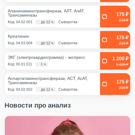
Аланинаминотрансфераза, АЛТ, АлАТ,
175 ₽
Трансаминазы
210 ₽
Код: 04.02.001
до 12 ч.
Сыворотка
Креатинин
175 ₽
Код: 04.03.004
до 12 ч.
Сыворотка
210 ₽
ЭКГ (электрокардиограмма) - экспресс
1 200 ₽
Код: 00.01.011
1 ч.
1 420 ₽
Аспартатаминотрансфераза, АСТ, АсАТ,
175 ₽
Трансаминазы
210 ₽
Код: 04.02.002
до 12 ч.
Сыворотка
Новости про анализ