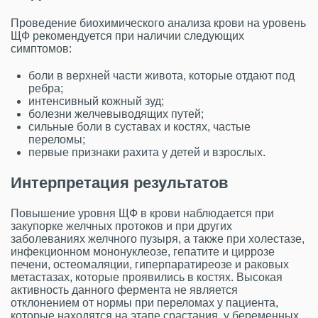
Проведение биохимического анализа крови на уровень
ЩФ рекомендуется при наличии следующих
симптомов:
боли в верхней части живота, которые отдают под
ребра;
интенсивный кожный зуд;
болезни желчевыводящих путей;
сильные боли в суставах и костях, частые
переломы;
первые признаки рахита у детей и взрослых.
Интерпретация результатов
Повышение уровня ЩФ в крови наблюдается при
закупорке желчных протоков и при других
заболеваниях желчного пузыря, а также при холестазе,
инфекционном мононуклеозе, гепатите и циррозе
печени, остеомаляции, гиперпаратиреозе и раковых
метастазах, которые проявились в костях. Высокая
активность данного фермента не является
отклонением от нормы при переломах у пациента,
которые находятся на этапе срастания, у беременных