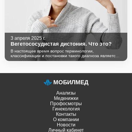
3 апреля 2025 г.
Вегетососудистая дистония. Что это?
В настоящее время вопрос терминологии,
классификации и постановки такого диагноза является
спорным. Вегетососудистая дистония,
нейроциркуляторная дистония или астения,
кардионевроз и вегетативный невроз рассматривают как
синонимы синдрома вегетативной дисфункции (СВД).
Термин «дистония» употребляется в отношении
МОБИЛМЕД
нарушений мышечного тонуса, и название СВД
считается наиболее оправданным.
Анализы
Медкнижки
Профосмотры
Гинекология
Контакты
О компании
Новости
Личный кабинет