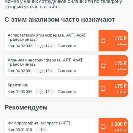
можно у наших сотрудников онлайн или по телефону,
который указан на сайте.
С этим анализом часто назначают
Аспартатаминотрансфераза, АСТ, АсАТ,
175 ₽
Трансаминазы
210 ₽
Код: 04.02.002
до 12 ч.
Сыворотка
Аланинаминотрансфераза, АЛТ, АлАТ,
175 ₽
Трансаминазы
210 ₽
Код: 04.02.001
до 12 ч.
Сыворотка
Креатинин
175 ₽
Код: 04.03.004
до 12 ч.
Сыворотка
210 ₽
Рекомендуем
Флюорография, экспресс (ФЛГ)
1 200 ₽
Код: 00.01.010
1 ч.
1 420 ₽