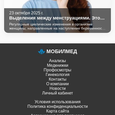
23 октября 2025 г.
Выделения между менструациями. Это
плохо?
Регулярные циклические изменения в организме
женщины, направленные на наступление беременности
называются менструальным циклом. Его
продолжительность в среднем равна 28 дням (реже
встречается длительность от 24 до 35 дней – это также
считается вариантом нормы). Даже незначительные
нарушения этого процесса могут указывать на
МОБИЛМЕД
проблемы в репродуктивной системе.
Анализы
Медкнижки
Профосмотры
Гинекология
Контакты
О компании
Новости
Личный кабинет
Условия использования
Политика конфиденциальности
Карта сайта