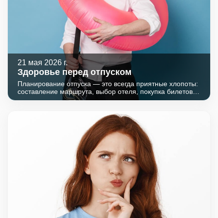
21 мая 2026 г.
Здоровье перед отпуском
Планирование отпуска — это всегда приятные хлопоты:
составление маршрута, выбор отеля, покупка билетов.
Однако часто мы забываем о самом важном — о своем
здоровье. Ничто так не омрачает долгожданную поездку,
как внезапная болезнь. Простые и доступные
лабораторные исследования помогут оценить ваше
состояние, выявить скрытые угрозы и отправиться в
путешествие с уверенностью и спокойствием.