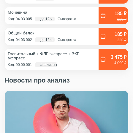
Мочевина
185 ₽
Код: 04.03.005
до 12 ч.
Сыворотка
220 ₽
Общий белок
185 ₽
Код: 04.03.002
до 12 ч.
Сыворотка
220 ₽
Госпитальный + ФЛГ экспресс + ЭКГ
3 475 ₽
экспресс
4 090 ₽
Код: 90.00.001
анализы по крови - 1 д., экг и флг - 1 час
Новости про анализ