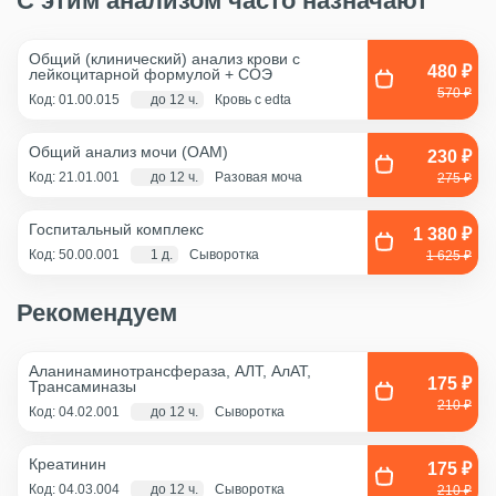
С этим анализом часто назначают
Общий (клинический) анализ крови с
480 ₽
лейкоцитарной формулой + COЭ
570 ₽
Код: 01.00.015
до 12 ч.
Кровь с edta
Общий анализ мочи (ОАМ)
230 ₽
Код: 21.01.001
до 12 ч.
Разовая моча
275 ₽
Госпитальный комплекс
1 380 ₽
Код: 50.00.001
1 д.
Сыворотка
1 625 ₽
Рекомендуем
Аланинаминотрансфераза, АЛТ, АлАТ,
175 ₽
Трансаминазы
210 ₽
Код: 04.02.001
до 12 ч.
Сыворотка
Креатинин
175 ₽
Код: 04.03.004
до 12 ч.
Сыворотка
210 ₽