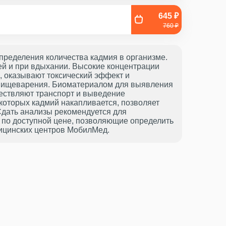
645 ₽
760 ₽
пределения количества кадмия в организме.
ей и при вдыхании. Высокие концентрации
, оказывают токсический эффект и
в пищеварения. Биоматериалом для выявления
ществляют транспорт и выведение
которых кадмий накапливается, позволяет
Сдать анализы рекомендуется для
 по доступной цене, позволяющие определить
дицинских центров МобилМед.