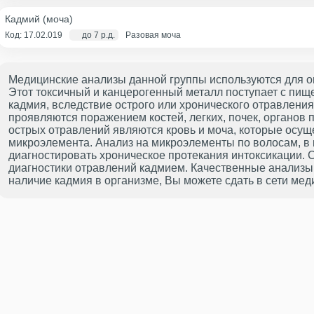
Кадмий (моча)
Код: 17.02.019
до 7 р.д.
Разовая моча
Медицинские анализы данной группы используются для о
Этот токсичный и канцерогенный металл поступает с пищ
кадмия, вследствие острого или хронического отравления
проявляются поражением костей, легких, почек, органо
острых отравлений являются кровь и моча, которые осу
микроэлемента. Анализ на микроэлементы по волосам, в 
диагностировать хроническое протекания интоксикации. 
диагностики отравлений кадмием. Качественные анализы
наличие кадмия в организме, Вы можете сдать в сети ме