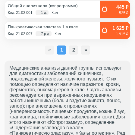
Общий анализ кала (копрограмма)
445 ₽
Код: 21.02.001
1 д.
Кал
525 ₽
Панкреатическая эластаза 1 в кале
1 625 ₽
Код: 21.02.007
7 р.д.
Кал
1 915 ₽
«
1
2
»
Медицинские анализы данной группы используют
для диагностики заболеваний кишечника,
поджелудочной железы, желчного пузыря. С их
помощью определяют наличие паразитов, крови,
ферментов, онкомаркеров в кале. Сдать анализы
рекомендуется при выраженных нарушениях
работы кишечника (боль и вздутие живота, понос,
запор); при внекишечных проявлениях
(непереносимость пищевых продуктов, кожный зуд,
крапивница, гнойничковые заболевания кожи). Для
этого назначают «Копрограмму», определение
«Содержания углеводов в кале»,
«Панкреатичесую эластазу», «Кальпротектин». Ряд