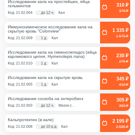
Иcследование кала на простейших, яйца
310 ₽
гельминтов
370 ₽
Код: 21.02.004
до 12 ч.
Кал
Иммунохимическое исследование кала на
1 335 ₽
скрытую кровь "Colonview"
1 575 ₽
Код: 21.02.009
1 д.
Кал
Исследование кала на гименолепидоз (яйца
230 ₽
карликового цепня, Hymenolepis nana)
275 ₽
Код: 21.02.010
1 д.
Кал
Исследование кала на скрытую кровь
345 ₽
Код: 21.02.005
1 д.
Кал
410 ₽
Исследование соскоба на энтеробиоз
305 ₽
Код: 21.02.003
до 12 ч.
Мазок с
360 ₽
перианальных
складок
Кальпротектин (в кале)
2 195 ₽
Код: 21.02.008
до 10 р.д.
Кал
2 585 ₽