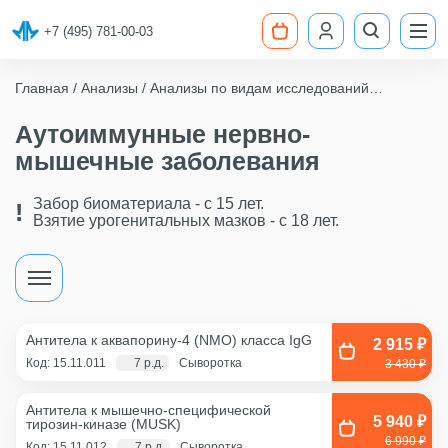
+7 (495) 781-00-03
Главная
Анализы
Анализы по видам исследований
Маркеры аутоиммунных заболеваний
Аутоиммунные нервно-мышечные заболевания
Аутоиммунные нервно-
мышечные заболевания
Забор биоматериала - c 15 лет.
Взятие урогенитальных мазков - с 18 лет.
Антитела к аквапорину-4 (NMO) класса IgG
2 915 ₽
Код: 15.11.011
7 р.д.
Сыворотка
3 430 ₽
Антитела к мышечно-специфической
5 940 ₽
тирозин-киназе (MUSK)
6 990 ₽
Код: 15.11.012
7 р.д.
Сыворотка