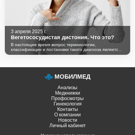
3 апреля 2025 г.
Вегетососудистая дистония. Что это?
В настоящее время вопрос терминологии,
классификации и постановки такого диагноза является
спорным. Вегетососудистая дистония,
нейроциркуляторная дистония или астения,
кардионевроз и вегетативный невроз рассматривают как
синонимы синдрома вегетативной дисфункции (СВД).
Термин «дистония» употребляется в отношении
МОБИЛМЕД
нарушений мышечного тонуса, и название СВД
считается наиболее оправданным.
Анализы
Медкнижки
Профосмотры
Гинекология
Контакты
О компании
Новости
Личный кабинет