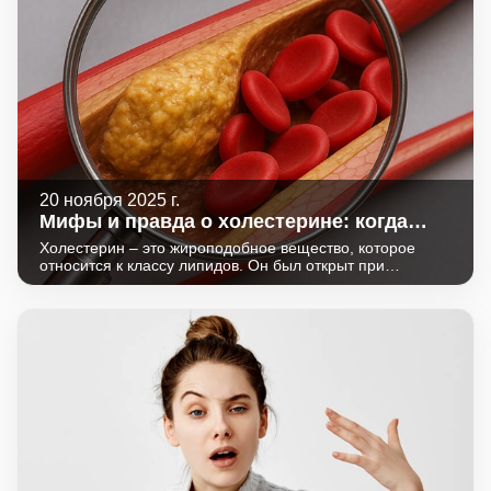
20 ноября 2025 г.
Мифы и правда о холестерине: когда
нужно бить тревогу?
Холестерин – это жироподобное вещество, которое
относится к классу липидов. Он был открыт при
изучении состава желчных камней, и его название
сочетает два греческих слова - «chole» (желчь) и
«stereo» (твердый).