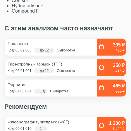
Cortisol
Hydrocortisone
Compound F
С этим анализом часто назначают
Пролактин
395 ₽
Код: 06.02.003
до 12 ч.
Сыворотка
465 ₽
Тиреотропный гормон (ТТГ)
350 ₽
Код: 06.01.001
до 12 ч.
Сыворотка
415 ₽
Ферритин
465 ₽
Код: 04.08.004
1 д.
Сыворотка
550 ₽
Рекомендуем
Флюорография, экспресс (ФЛГ)
1 200 ₽
Код: 00.01.010
1 ч.
1 420 ₽