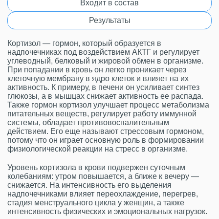
Входит в состав
Результаты
Кортизол — гормон, который образуется в
надпочечниках под воздействием АКТГ и регулирует
углеводный, белковый и жировой обмен в организме.
При попадании в кровь он легко проникает через
клеточную мембрану в ядро клеток и влияет на их
активность. К примеру, в печени он усиливает синтез
глюкозы, а в мышцах снижает активность ее распада.
Также гормон кортизол улучшает процесс метаболизма
питательных веществ, регулирует работу иммунной
системы, обладает противовоспалительным
действием. Его еще называют стрессовым гормоном,
потому что он играет основную роль в формировании
физиологической реакции на стресс в организме.
Уровень кортизола в крови подвержен суточным
колебаниям: утром повышается, а ближе к вечеру —
снижается. На интенсивность его выделения
надпочечниками влияет переохлаждение, перегрев,
стадия менструального цикла у женщин, а также
интенсивность физических и эмоциональных нагрузок.