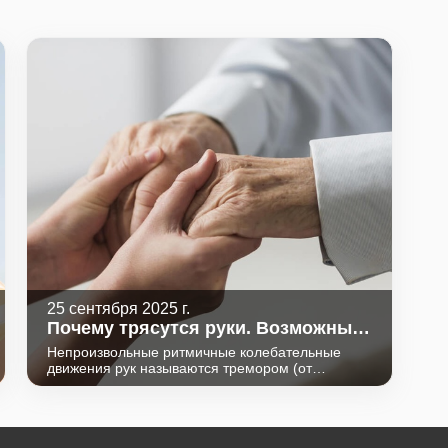
25 сентября 2025 г.
Почему трясутся руки. Возможные
причины
Непроизвольные ритмичные колебательные
движения рук называются тремором (от
латинского слова «дрожать», «трепетать»).
Появление тремора связано с попеременной
или синхронной активностью мышц
разнонаправленного действия (сгибателей и