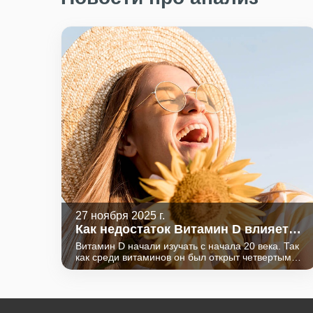
27 ноября 2025 г.
Как недостаток Витамин D влияет
на женское здоровье?
Витамин D начали изучать с начала 20 века. Так
как среди витаминов он был открыт четвертым
по счету, его назвали четвертой буквой
латинского алфавита - D. Изначально были
выявлены его противорахитические свойства,
участие в минерализации костей и регуляции