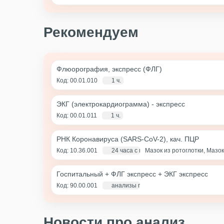
Рекомендуем
Флюорография, экспресс (ФЛГ)
Код: 00.01.010
1 ч.
ЭКГ (электрокардиограмма) - экспресс
Код: 00.01.011
1 ч.
РНК Коронавируса (SARS-CoV-2), кач. ПЦР
Код: 10.36.001
24 часа с момента взятия биоматериа
Мазок из ротоглотки, Мазок
Госпитальный + ФЛГ экспресс + ЭКГ экспресс
Код: 90.00.001
анализы по крови - 1 д., экг и флг - 1 ча
Новости про анализ