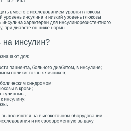
 1 и 2 типа.
дить вместе с исследованием уровня глюкозы,
й уровень инсулина и низкий уровень глюкозы
 инсулина характерен для инсулинорезистентного
ну, при диабете он ниже нормы.
ь на инсулин?
значают для:
ти пациента, больного диабетом, в инсулине;
омом поликистозных яичников;
аболическим синдромом;
юкозы в крови;
инсулиномы;
к инсулину;
езы.
и выполняются на
высокоточном оборудовании
—
 исследования и
их
своевременную выдачу