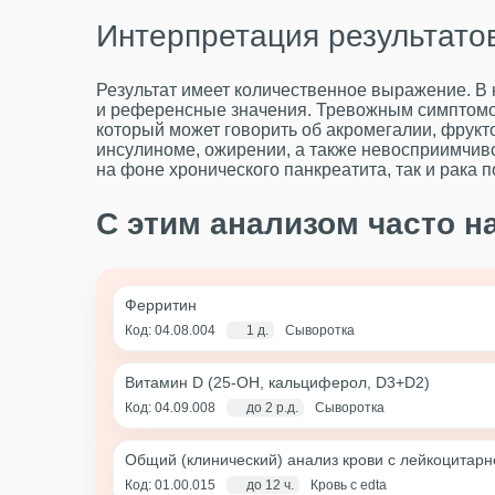
Интерпретация результато
Результат имеет количественное выражение. В 
и референсные значения. Тревожным симптомо
который может говорить об акромегалии, фрукт
инсулиноме, ожирении, а также невосприимчивос
на фоне хронического панкреатита, так и рака 
С этим анализом часто н
Ферритин
Код: 04.08.004
1 д.
Сыворотка
Витамин D (25-OH, кальциферол, D3+D2)
Код: 04.09.008
до 2 р.д.
Сыворотка
Общий (клинический) анализ крови с лейкоцитар
Код: 01.00.015
до 12 ч.
Кровь с edta