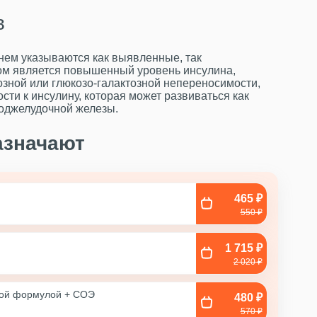
в
нем указываются как выявленные, так
м является повышенный уровень инсулина,
озной или глюкозо-галактозной непереносимости,
ти к инсулину, которая может развиваться как
поджелудочной железы.
азначают
465 ₽
550 ₽
1 715 ₽
2 020 ₽
ной формулой + COЭ
480 ₽
570 ₽