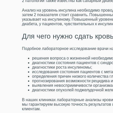
2 патологии также известны как сахарный диабет
Анализ на уровень инсулина необходимо прово
затем 2 показателя стоит сравнить. Повышенны
указывает на инсулиному. Повышенный уровень
диабета, у пациентов, чувствительных к инсули
Для чего нужно сдать кров
Подобное лабораторное исследование врачи на
решения вопроса о жизненной необходимос
диагностики состояния пациентов с синдр
диагностики роста инсулиномы;
исследования состояния пациентов с мет
определения причин низкого количества гл
прогнозирования возможности рецидива 
выявления невосприимчивости организма 
диагностики опухолей поджелудочной жел
В
наших клиниках лабораторные анализы кров
мы
гарантируем высокую точность результатов
клиентам.