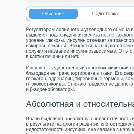
Описание
Подготовка
Регулятором липидного и углеводного обмена в
выделяет поджелудочная железа после каждого 
уровень глюкозы. Инсулин отвечает за транспо
и жировых тканей. Эти клетки насыщаются глюк
получили название инсулинозависимые. От этого
в клетки печени или нет.
Инсулин — единственный гипогликемический го
благодаря ее транспортировке в ткани. Его с
глюкагон, адреналин, тиреоидные гормоны, со
глюкокортикоиды. Снижают выделение данного
и β-адреноблокаторы.
Абсолютная и относительн
Врачи выделяют абсолютную недостаточность и
в результате патологии развития клеток поджел
недостаточность инсулина, она связана с нару