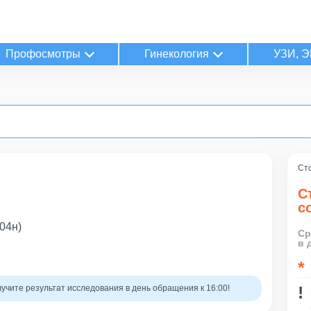
Профосмотры
Гинекология
УЗИ, Э
Сто
С
с
04н)
Ср
в 
учите результат исследования в день обращения к 16:00!