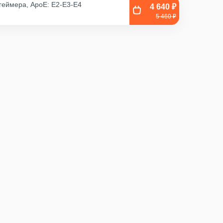
геймера, ApoE: Е2-Е3-Е4
4 640 ₽
5 460 ₽