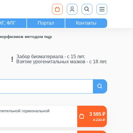
КГ, ФЛГ
Портал
Контакты
иморфизмов методом пцр
Забор биоматериала - c 15 лет.
Взятие урогенитальных мазков - с 18 лет.
длительной гормональной
3 595 ₽
4 230 ₽