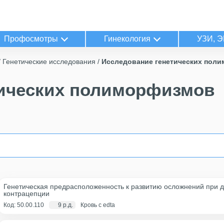
Профосмотры
Гинекология
УЗИ, Э
Генетические исследования
Исследование генетических пол
тических полиморфизмов
Генетическая предрасположенность к развитию осложнений при 
контрацепции
Код: 50.00.110
9 р.д.
Кровь с edta