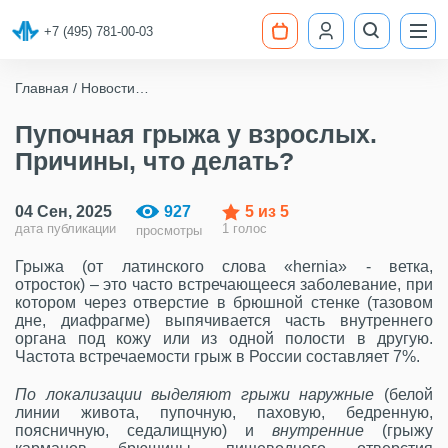
+7 (495) 781-00-03
Главная
Новости
Пупочная грыжа у взрослых. Причины, что делать?
Пупочная грыжа у взрослых.
Причины, что делать?
04 Сен, 2025
927
5
из 5
дата публикации
1 голос
просмотры
Грыжа (от латинского слова «hernia» - ветка,
отросток)
– это часто встречающееся заболевание, при
котором через отверстие в брюшной стенке (тазовом
дне, диафрагме) выпячивается часть внутреннего
органа под кожу или из одной полости в другую.
Частота встречаемости грыж в России составляет 7%.
По локализации выделяют грыжи наружные
(белой
линии живота, пупочную, паховую, бедренную,
поясничную, седалищную) и
внутренние
(грыжу