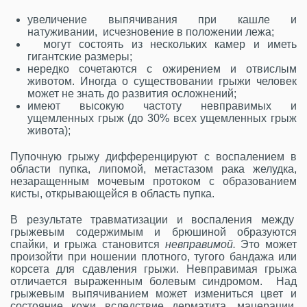
увеличение выпячивания при кашле и
натуживании, исчезновение в положении лежа;
могут состоять из нескольких камер и иметь
гигантские размеры;
нередко сочетаются с ожирением и отвислым
животом.
Иногда о существовании грыжи человек
может не знать до развития осложнений;
имеют высокую частоту невправимых и
ущемленных грыж (до 30% всех ущемленных грыж
живота);
Пупочную грыжу дифференцируют с воспалением в
области пупка, липомой, метастазом рака желудка,
незаращенным мочевым протоком с образованием
кисты, открывающейся в область пупка.
В результате травматизации и воспаления между
грыжевым содержимым и брюшиной образуются
спайки, и грыжа становится
невправимой.
Это может
произойти при ношении плотного, тугого бандажа или
корсета для сдавления грыжи. Невправимая грыжа
отличается выраженным болевым синдромом. Над
грыжевым выпячиванием может измениться цвет и
состояние кожи вследствие дерматита, мацерации,