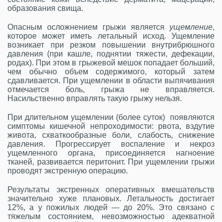
образования свища.
Опасным осложнением грыжи является
ущемление
,
которое может иметь летальный исход. Ущемление
возникает при резком повышении внутрибрюшного
давления (при кашле, поднятии тяжести, дефекации,
родах). При этом в грыжевой мешок попадает больший,
чем обычно объем содержимого, который затем
сдавливается. При ущемлении в области выпячивания
отмечается боль, грыжа не вправляется.
Насильственно вправлять такую грыжу нельзя.
При длительном ущемлении (более суток) появляются
симптомы кишечной непроходимости: рвота, вздутие
живота, схваткообразные боли, слабость, снижение
давления. Прогрессирует воспаление и некроз
ущемленного органа, присоединяется нагноение
тканей, развивается перитонит. При ущемлении грыжи
проводят экстренную операцию.
Результаты экстренных оперативных вмешательств
значительно хуже плановых. Летальность достигает
12%, а у пожилых людей — до 20%. Это связано с
тяжелым состоянием, невозможностью адекватной