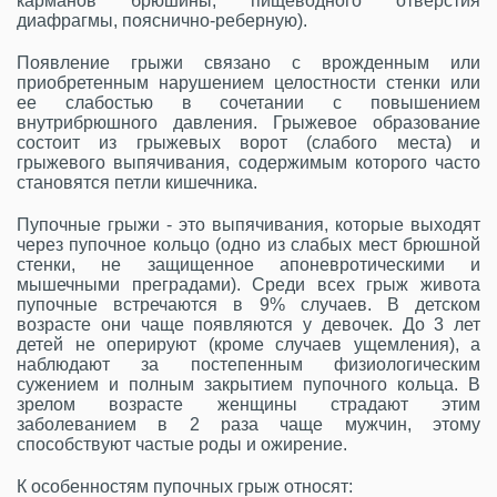
карманов брюшины, пищеводного отверстия
диафрагмы, пояснично-реберную).
Появление грыжи связано с врожденным или
приобретенным нарушением целостности стенки или
ее слабостью в сочетании с повышением
внутрибрюшного давления. Грыжевое образование
состоит из грыжевых ворот (слабого места) и
грыжевого выпячивания, содержимым которого часто
становятся петли кишечника.
Пупочные грыжи - это выпячивания, которые выходят
через пупочное кольцо (одно из слабых мест брюшной
стенки, не защищенное апоневротическими и
мышечными преградами). Среди всех грыж живота
пупочные встречаются в 9% случаев. В детском
возрасте они чаще
появляются у девочек. До 3 лет
детей не оперируют (кроме случаев ущемления), а
наблюдают за постепенным физиологическим
сужением и полным закрытием пупочного кольца. В
зрелом возрасте женщины страдают этим
заболеванием в 2 раза чаще мужчин, этому
способствуют частые роды и ожирение.
К особенностям пупочных грыж относят: