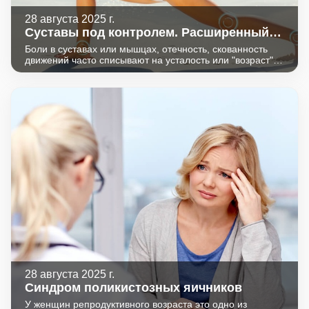
28 августа 2025 г.
Суставы под контролем. Расширенный
комплекс исследований
Боли в суставах или мышцах, отечность, скованность
движений часто списывают на усталость или "возраст".
Но именно такие симптомы могут быть первыми
признаками ревматических и аутоиммунных
заболеваний.
28 августа 2025 г.
Синдром поликистозных яичников
У женщин репродуктивного возраста это одно из