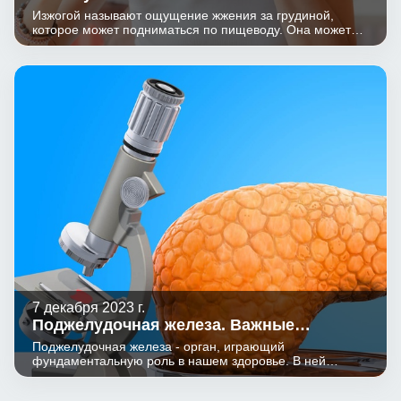
избежать?
Изжогой называют ощущение жжения за грудиной,
которое может подниматься по пищеводу. Она может
появиться после переедания или натощак, в лежачем
положении или при физической работе.
7 декабря 2023 г.
Поджелудочная железа. Важные
показатели.
Поджелудочная железа - орган, играющий
фундаментальную роль в нашем здоровье. В ней
вырабатываются гормон инсулин и панкреатические
ферменты.