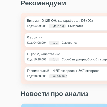
Рекомендуем
Витамин D (25-OH, кальциферол, D3+D2)
Код: 04.09.008
до 2 р.д.
Сыворотка
Ферритин
Код: 04.08.004
1 д.
Сыворотка
ПЦР-12, качественно
Код: 10.28.003
1 д.
Соскоб из уретры, Соскоб из це
(цервикальный канал+влагалище)
Госпитальный + ФЛГ экспресс + ЭКГ экспресс
Код: 90.00.001
анализы по крови - 1 д., экг и флг - 1 ча
Новости про анализ