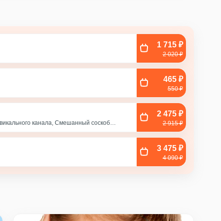
1 715 ₽
2 020 ₽
465 ₽
550 ₽
2 475 ₽
рвикального канала, Смешанный соскоб
2 915 ₽
, Соскоб из влагалища
3 475 ₽
с
4 090 ₽