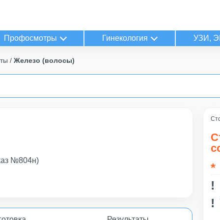
Профосмотры
Гинекология
УЗИ, Э
нты
Железо (волосы)
Сто
С
с
каз №804н)
готовка
Результаты