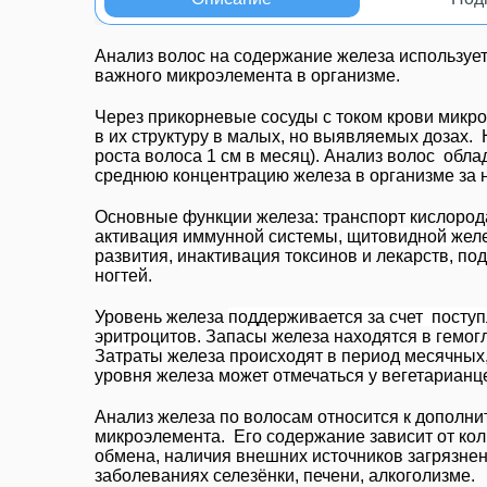
Анализ волос на содержание железа используе
важного микроэлемента в организме.
Через прикорневые сосуды с током крови микро
в их структуру в малых, но выявляемых дозах. 
роста волоса 1 см в месяц). Анализ волос обл
среднюю концентрацию железа в организме за 
Основные функции железа: транспорт кислорода
активация иммунной системы,
щитовидной желе
развития,
инактивация токсинов и лекарств,
под
ногтей
.
Уровень железа
поддерживается за счет посту
эритроцитов
. Запасы железа находятся в гемог
Затраты железа происходят в период месячных,
уровня железа может отмечаться у вегетарианц
Анализ железа по волосам относится к дополн
микроэлемента. Его содержание зависит от кол
обмена, наличия внешних источников загрязнен
заболеваниях селезёнки, печени, алкоголизме.