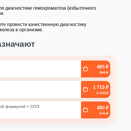
ля диагностики гемохроматоза (избыточного
и.
те провести качественную диагностику
железа в организме.
азначают
465 ₽
550 ₽
1 715 ₽
2 020 ₽
ной формулой + COЭ
480 ₽
570 ₽