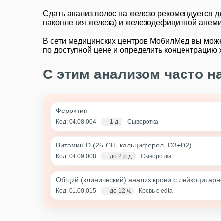
Сдать анализ волос на железо рекомендуется д
накопления железа) и железодефицитной анеми
В сети медицинских центров МобилМед вы може
по доступной цене и определить концентрацию 
С этим анализом часто н
Ферритин
Код: 04.08.004
1 д.
Сыворотка
Витамин D (25-OH, кальциферол, D3+D2)
Код: 04.09.008
до 2 р.д.
Сыворотка
Общий (клинический) анализ крови с лейкоцитар
Код: 01.00.015
до 12 ч.
Кровь с edta