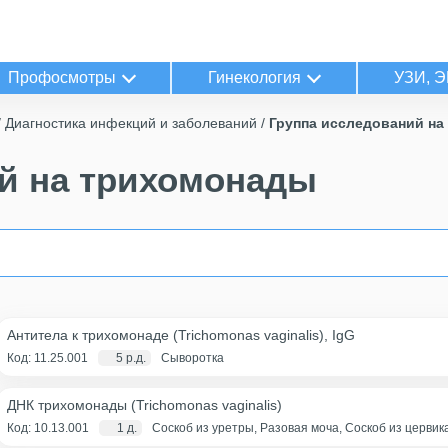
Профосмотры
Гинекология
УЗИ, Э
Диагностика инфекций и заболеваний
Группа исследований н
й на трихомонады
Антитела к трихомонаде (Trichomonas vaginalis), IgG
Код: 11.25.001
5 р.д.
Сыворотка
ДНК трихомонады (Trichomonas vaginalis)
Код: 10.13.001
1 д.
Соскоб из уретры, Разовая моча, Соскоб из церви
(цервикальный канал+влагалище), Соскоб из влагал