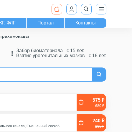
КГ, ФЛГ
Портал
Контакты
а трихомонады
Забор биоматериала - c 15 лет.
Взятие урогенитальных мазков - с 18 лет.
575 ₽
680 ₽
240 ₽
кального канала, Смешанный соскоб
285 ₽
ища, Эякулят (принести с собой в