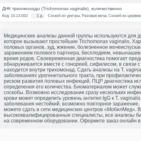
стерильном контейнере)
ДНК трихомонады (Trichomonas vaginalis), количественно
Код: 10.13.002
1 д.
Соскоб из уретры, Разовая моча, Соскоб из церви
(цервикальный канал+влагалище), Соскоб из влагал
стерильном контейнере)
Медицинские анализы данной группы используются для д
которое вызывают простейшие Trichomonas vaginalis. Х
половых органов, зуд, жжение, болезненное мочеиспуска
заражением полового партнера, бесплодием, невынашив
время родов. Своевременная диагностика помогает предо
обнаруживается вместе с гонореей, сифилисом, в связи с
находится внутри трихомонад. Сдать анализы на T. vagin
заболеваниях урогенитального тракта, при профилактиче
риском развития половых инфекций. ПЦР диагностика ис
определения его количества. Биоматериалом может служи
соскобы. Возможно исследование сразу нескольких инфек
крови может определить уровень антител IgG к T. vaginal
заболевания нестойкий, возможно повторное заражение.
можете сдать в сети медицинских центров «МобилМед». 
высококвалифицированные специалисты, все анализы би
на современном оборудовании. Оформите заказ онлайн в 