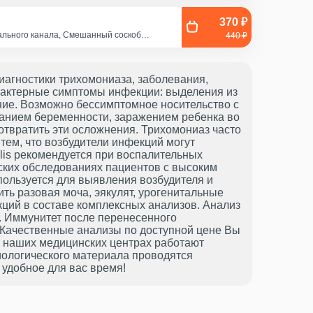
370 ₽
кального канала, Смешанный соскоб
440 ₽
ища, Эякулят (принести с собой в
иагностики трихомониаза, заболевания,
арактерные симптомы инфекции: выделения из
ние. Возможно бессимптомное носительство с
анием беременности, заражением ребенка во
твратить эти осложнения. Трихомониаз часто
 тем, что возбудители инфекций могут
alis рекомендуется при воспалительных
ских обследованиях пациентов с высоким
пользуется для выявления возбудителя и
ть разовая моча, эякулят, урогенитальные
ций в составе комплексных анализов. Анализ
is. Иммунитет после перенесенного
 Качественные анализы по доступной цене Вы
В наших медицинских центрах работают
ологического материала проводятся
удобное для вас время!