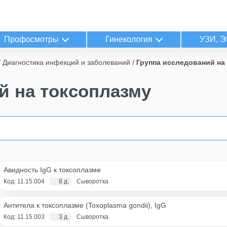
Профосмотры
Гинекология
УЗИ, Э
Диагностика инфекций и заболеваний
Группа исследований на
й на токсоплазму
Авидность IgG к токсоплазме
Код: 11.15.004
8 д.
Сыворотка
Антитела к токсоплазме (Toxoplasma gondii), IgG
Код: 11.15.003
3 д.
Сыворотка