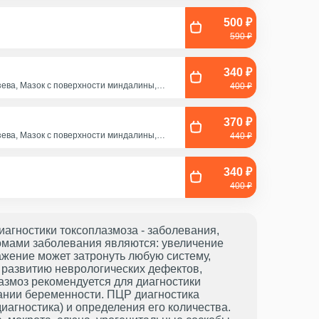
500 ₽
590 ₽
340 ₽
зева, Мазок с поверхности миндалины,
400 ₽
отки, Смешанный соскоб (цервикальный
Эякулят (принести с собой в стерильном
370 ₽
зева, Мазок с поверхности миндалины,
440 ₽
отки, Смешанный соскоб (цервикальный
Эякулят (принести с собой в стерильном
340 ₽
400 ₽
агностики токсоплазмоза - заболевания,
омами заболевания являются: увеличение
жение может затронуть любую систему,
к развитию неврологических дефектов,
азмоз рекомендуется для диагностики
ании беременности. ПЦР диагностика
иагностика) и определения его количества.