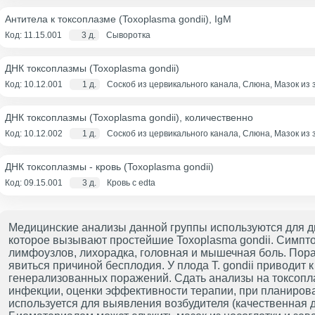
Антитела к токсоплазме (Toxoplasma gondii), IgM
Код: 11.15.001
3 д.
Сыворотка
ДНК токсоплазмы (Toxoplasma gondii)
Код: 10.12.001
1 д.
Соскоб из цервикального канала, Слюна, Мазок из 
Соскоб из уретры, Разовая моча, Мазок из носогл
канал+влагалище), Соскоб из влагалища, Мокрота, 
контейнере)
ДНК токсоплазмы (Toxoplasma gondii), количественно
Код: 10.12.002
1 д.
Соскоб из цервикального канала, Слюна, Мазок из 
Соскоб из уретры, Разовая моча, Мазок из носогл
канал+влагалище), Соскоб из влагалища, Мокрота, 
контейнере)
ДНК токсоплазмы - кровь (Toxoplasma gondii)
Код: 09.15.001
3 д.
Кровь с edta
Медицинские анализы данной группы используются для ди
которое вызывают простейшие Toxoplasma gondii. Симпт
лимфоузлов, лихорадка, головная и мышечная боль. Пора
явиться причиной бесплодия. У плода T. gondii приводит 
генерализованных поражений. Сдать анализы на токсопл
инфекции, оценки эффективности терапии, при планиров
используется для выявления возбудителя (качественная д