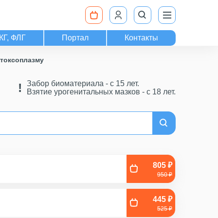
КГ, ФЛГ
Портал
Контакты
 токсоплазму
Забор биоматериала - c 15 лет.
Взятие урогенитальных мазков - с 18 лет.
805 ₽
950 ₽
445 ₽
525 ₽