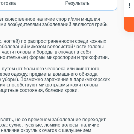
готовка
Результаты
т качественное наличие спор и/или мицелия
ными возбудителями заболеваний являются грибы
, ногтей) по распространенности среди кожных
аболеваний микозом волосистой части головы
й части головы и бороды включает в себя
гноительные) формы микроспории и трихофитии.
утем (от больного человека или животного,
через одежду, предметы домашнего обихода
ые уборы). Возможно заражение в парикмахерских
ния способствуют микротравмы кожи головы,
ицитные состояния, болезни крови.
являть, но со временем заболевание переходит
за: сухие, тусклые, ломкие волосы, наличие
ь, наличие округлых очагов с шелушением