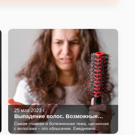
25 мая 2023 г.
Выпадение волос. Возможные
причины.
Самая главная и болезненная тема, связанная
с волосами – это облысение. Ежедневно
человек теряет до 100 волос, потеря большего