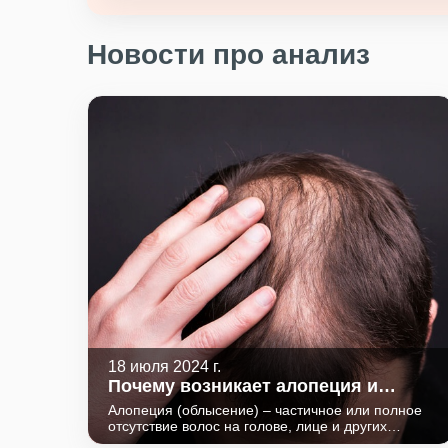
Новости про анализ
18 июля 2024 г.
Почему возникает алопеция и
можно ли ее предотвратить?
Алопеция (облысение) – частичное или полное
отсутствие волос на голове, лице и других
участках тела. К его развитию приводит потеря