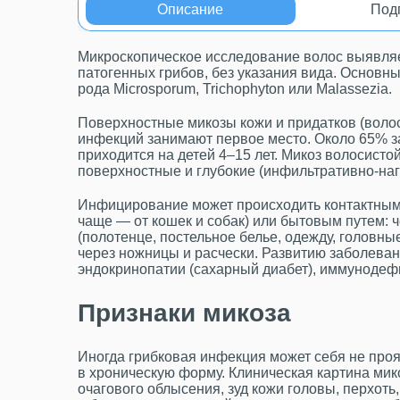
Описание
Под
Микроскопическое исследование волос выявляе
патогенных грибов, без указания вида. Основ
рода Microsporum, Trichophyton или Malassezia.
Поверхностные микозы кожи и придатков (волос
инфекций занимают первое место. Около 65% з
приходится на детей 4–15 лет. Микоз волосисто
поверхностные и глубокие (инфильтративно-на
Инфицирование может происходить контактным п
чаще — от кошек и собак) или бытовым путем: 
(полотенце, постельное белье, одежду, головн
через ножницы и расчески. Развитию заболева
эндокринопатии (сахарный диабет), иммунодеф
Признаки микоза
Иногда грибковая инфекция может себя не про
в хроническую форму. Клиническая картина мико
очагового облысения, зуд кожи головы, перхот