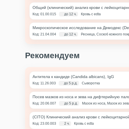
Общий (клинический) анализ крови с лейкоцитар
Код: 01.00.015
до 12 ч.
Кровь с edta
Микроскопическое исследование на Демодекс (D
Код: 21.04.004
до 12 ч.
Ресница, Соскоб кожного по
Рекомендуем
Антитела к кандиде (Candida albicans), IgG
Код: 11.26.003
до 5 р.д.
Сыворотка
Посев мазков из носа и зева на дифтерийную пал
Код: 20.06.007
до 5 р.д.
Мазок из носа, Мазок из зев
(CITO) Клинический анализ крови с лейкоцитарно
Код: 23.00.003
2 ч.
Кровь с edta