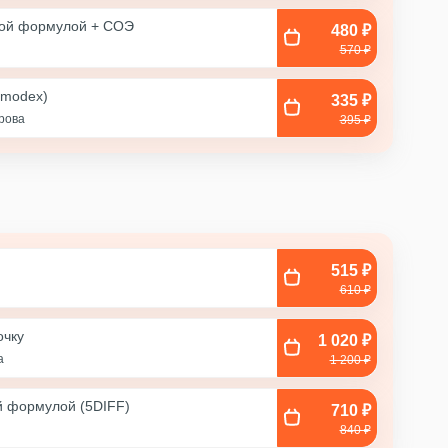
ной формулой + COЭ
480 ₽
570 ₽
emodex)
335 ₽
крова
395 ₽
515 ₽
610 ₽
очку
1 020 ₽
а
1 200 ₽
й формулой (5DIFF)
710 ₽
840 ₽