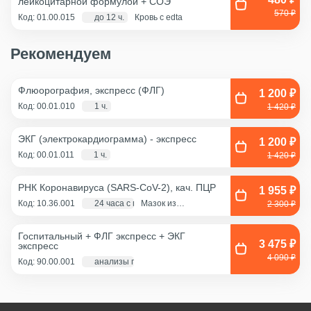
лейкоцитарной формулой + COЭ
570 ₽
Код: 01.00.015
до 12 ч.
Кровь с edta
Рекомендуем
Флюорография, экспресс (ФЛГ)
1 200 ₽
Код: 00.01.010
1 ч.
1 420 ₽
ЭКГ (электрокардиограмма) - экспресс
1 200 ₽
Код: 00.01.011
1 ч.
1 420 ₽
РНК Коронавируса (SARS-CoV-2), кач. ПЦР
1 955 ₽
Код: 10.36.001
24 часа с момента взятия биоматериала
Мазок из
2 300 ₽
ротоглотки, Мазок
из носа
Госпитальный + ФЛГ экспресс + ЭКГ
3 475 ₽
экспресс
4 090 ₽
Код: 90.00.001
анализы по крови - 1 д., экг и флг - 1 час