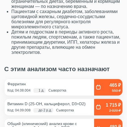
ограничительных диетах, беременным и кормящим
женщинам — по назначению врача.
Пациентам с сахарным диабетом, заболеваниями
щитовидной железы, сердечно‑сосудистыми
болезнями для регулярного контроля
микроэлементного статуса.
Детям и подросткам в периоды активного роста,
пожилым людям, спортсменам, а также пациентам,
принимающим диуретики, ИПП, хелаторы железа и
другие препараты, влияющие на обмен
электролитов.
С этим анализом часто назначают
Ферритин
465 ₽
Код: 04.08.004
1 д.
Сыворотка
550 ₽
Витамин D (25-OH, кальциферол, D3+D2)
1 715 ₽
Код: 04.09.008
до 2 р.д.
Сыворотка
2 020 ₽
Общий (клинический) анализ крови с
480 ₽