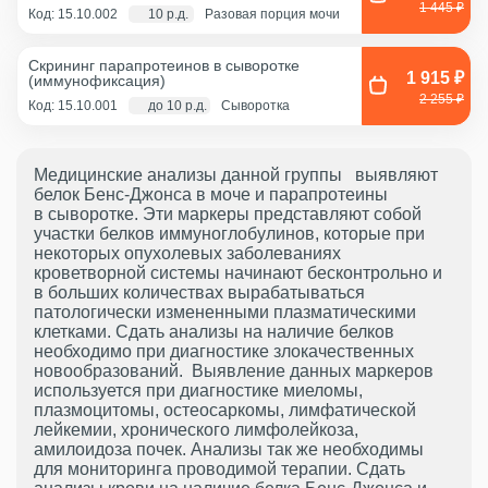
1 445 ₽
Код: 15.10.002
10 р.д.
Разовая порция мочи
Скрининг парапротеинов в сыворотке
1 915 ₽
(иммунофиксация)
2 255 ₽
Код: 15.10.001
до 10 р.д.
Сыворотка
Медицинские анализы данной группы выявляют
белок Бенс-Джонса в моче и парапротеины
в сыворотке. Эти маркеры представляют собой
участки белков иммуноглобулинов, которые при
некоторых опухолевых заболеваниях
кроветворной системы начинают бесконтрольно и
в больших количествах вырабатываться
патологически измененными плазматическими
клетками. Сдать анализы на наличие белков
необходимо при диагностике злокачественных
новообразований. Выявление данных маркеров
используется при диагностике миеломы,
плазмоцитомы, остеосаркомы, лимфатической
лейкемии, хронического лимфолейкоза,
амилоидоза почек. Анализы так же необходимы
для мониторинга проводимой терапии. Сдать