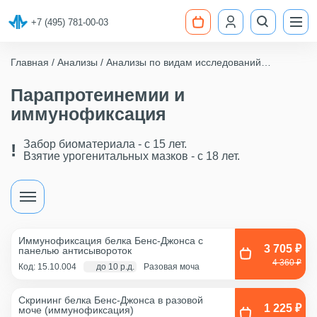
+7 (495) 781-00-03
Главная
Анализы
Анализы по видам исследований
Маркеры аутоиммунных заболеваний
Парапротеинемии и иммунофиксация
Парапротеинемии и
иммунофиксация
Забор биоматериала - c 15 лет.
Взятие урогенитальных мазков - с 18 лет.
Иммунофиксация белка Бенс-Джонса с
3 705 ₽
панелью антисывороток
4 360 ₽
Код: 15.10.004
до 10 р.д.
Разовая моча
Скрининг белка Бенс-Джонса в разовой
1 225 ₽
моче (иммунофиксация)