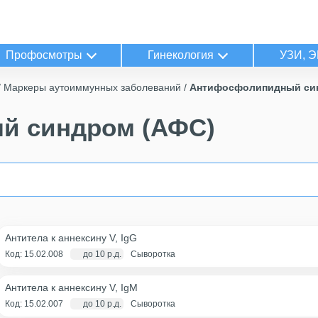
Профосмотры
Гинекология
УЗИ, Э
Маркеры аутоиммунных заболеваний
Антифосфолипидный си
й синдром (АФС)
Антитела к аннексину V, IgG
Код: 15.02.008
до 10 р.д.
Сыворотка
Антитела к аннексину V, IgM
Код: 15.02.007
до 10 р.д.
Сыворотка