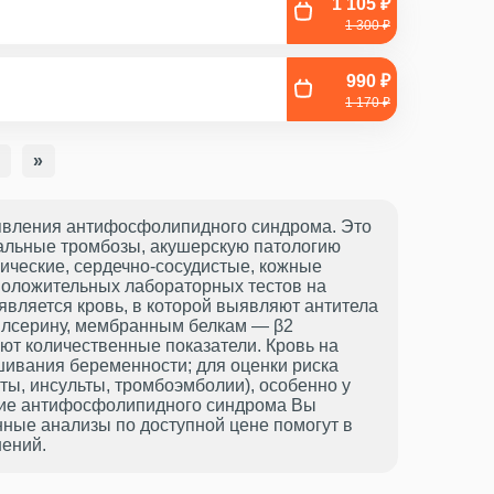
1 105 ₽
1 300 ₽
990 ₽
1 170 ₽
»
явления антифосфолипидного синдрома. Это
альные тромбозы, акушерскую патологию
ческие, сердечно-сосудистые, кожные
положительных лабораторных тестов на
вляется кровь, в которой выявляют антитела
дилсерину, мембранным белкам — β2
еют количественные показатели. Кровь на
ивания беременности; для оценки риска
ты, инсульты, тромбоэмболии), особенно у
ение антифосфолипидного синдрома Вы
ные анализы по доступной цене помогут в
нений.