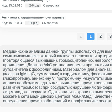
Код: 15.02.015
2-6 р.д.
Сыворотка
Антитела к кардиолипину, суммарные
Код: 15.02.004
11 р.д.
Сыворотка
«
1
2
3
Медицинские анализы данной группы используют для вы
симптомокомплекс, который включает венозные и артери
(повторяющиеся выкидыши), тромбоцитопению, неврологи
проявления. Диагноз АФС устанавливается при наличии 
аутоантитела к фосфолипидам. Материалом для анализа я
(классов IgM, IgG, суммарных) к кардиолипину, фосфати
гликопротеину, аннексину V, протромбину. Результаты им
анализ необходимо сдать для выявления причин невынаш
развития тромбозов; при сосудистых нарушениях (инфарк
лиц молодого возраста. Сдать анализы крови на выявл
можете в сети медицинских центров МобилМед. Качествен
определении причин заболеваний и профилактике ослож