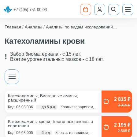
+7 (495) 781-00-03
Главная
Анализы
Анализы по видам исследований
Гормоны крови
Катехоламины крови
Катехоламины крови
Забор биоматериала - c 15 лет.
Взятие урогенитальных мазков - с 18 лет.
Катехоламины, Биогенные амины,
2 815 ₽
расширенный
3 315 ₽
Код: 06.08.006
до 6 р.д.
Кровь с гепарином,
Сыворотка, Моча
суточная с
консервантом
Катехоламины крови, Биогенные амины и
(лимонная кислота
2 195 ₽
серотонин
15г.)
2 585 ₽
Код: 06.08.005
5 р.д.
Кровь с гепарином,
Сыворотка