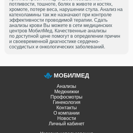
потливости, тошноте, болях в животе и костях,
хромоте, потере веса, нарушении стула. Анализ на
катехоламины так же назначают при контроле
эффективности проводимой терапии. Сдать
анализы крови Вы можете в сети медицинских
центров МобилМед. Качественные анализы
по доступной цене помогут в определении причин
и своевременной диагностике сердечно-
сосудистых и онкологических заболеваний.
МОБИЛМЕД
Анализы
Медкнижки
Профосмотры
Гинекология
Контакты
О компании
Новости
Личный кабинет