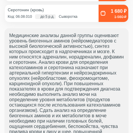
Серотонин (кровь)
1 680 ₽
Код: 06.08.010
до 5 р.д.
Сыворотка
1 980 ₽
Медицинские анализы данной группы оценивают
уровень биогенных аминов (нейромедиаторов с
высокой биологической активностью), синтез
которых происходит в надпочечниках и мозге. К
ним относятся адреналин, норадреналин, дофамин
и серотонин. Анализ крови для определения
катехоламинов и серотонина назначают при
артериальной гипертензии и нейроэндокринных
опухолях (нейробластоме, феохромоцитоме,
карциноидной опухоли). При повышенных
показателях в крови для подтверждения диагноза
необходимо выполнить анализ мочи на
определение уровня метаболитов (продуктов
остающихся после использования катехоламинов
организмом). Сдать анализ на определение
биогенных аминов и их метаболитов в моче
необходимо при наличии головных болей,
ощущения сердцебиения, беспокойства, чувства
прилива крови к лицу и шее, повышенной