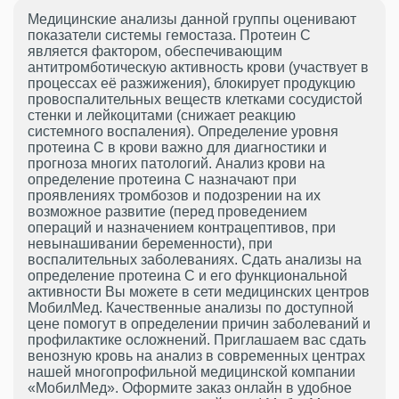
Медицинские анализы данной группы оценивают
показатели системы гемостаза. Протеин С
является фактором, обеспечивающим
антитромботическую активность крови (участвует в
процессах её разжижения), блокирует продукцию
провоспалительных веществ клетками сосудистой
стенки и лейкоцитами (снижает реакцию
системного воспаления). Определение уровня
протеина С в крови важно для диагностики и
прогноза многих патологий. Анализ крови на
определение протеина С назначают при
проявлениях тромбозов и подозрении на их
возможное развитие (перед проведением
операций и назначением контрацептивов, при
невынашивании беременности), при
воспалительных заболеваниях. Сдать анализы на
определение протеина C и его функциональной
активности Вы можете в сети медицинских центров
МобилМед. Качественные анализы по доступной
цене помогут в определении причин заболеваний и
профилактике осложнений. Приглашаем вас сдать
венозную кровь на анализ в современных центрах
нашей многопрофильной медицинской компании
«МобилМед». Оформите заказ онлайн в удобное