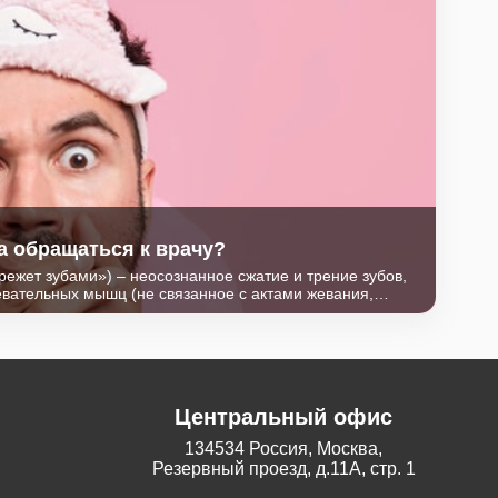
а обращаться к врачу?
режет зубами») – неосознанное сжатие и трение зубов,
евательных мышц (не связанное с актами жевания,
 сне и длится от 3 до 15 секунд, иногда отмечается в
ряженной работы.
Центральный офис
134534 Россия, Москва,
Резервный проезд, д.11А, стр. 1