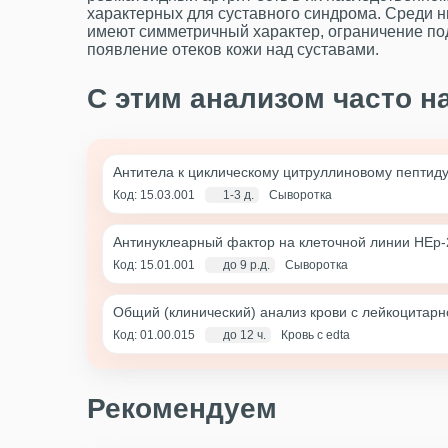
характерных для суставного синдрома. Среди н
имеют симметричный характер, ограничение под
появление отеков кожи над суставами.
С этим анализом часто н
Антитела к циклическому цитруллиновому пептиду
Код: 15.03.001
1-3 д.
Сыворотка
Антинуклеарный фактор на клеточной линии HEp-
Код: 15.01.001
до 9 р.д.
Сыворотка
Общий (клинический) анализ крови с лейкоцитар
Код: 01.00.015
до 12 ч.
Кровь с edta
Рекомендуем