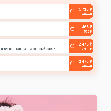
1 715 ₽
2 020 ₽
465 ₽
550 ₽
2 475 ₽
рвикального канала, Смешанный соскоб
2 915 ₽
, Соскоб из влагалища
3 475 ₽
с
4 090 ₽