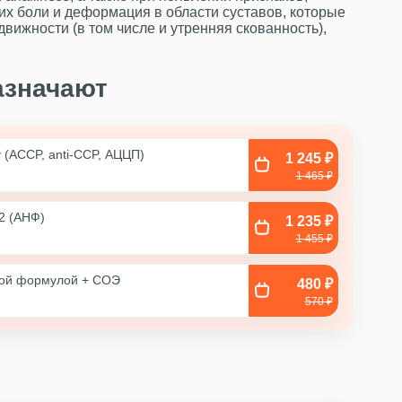
их боли и деформация в области суставов, которые
вижности (в том числе и утренняя скованность),
азначают
 (ACCP, anti-CCP, АЦЦП)
1 245 ₽
1 465 ₽
2 (АНФ)
1 235 ₽
1 455 ₽
ной формулой + COЭ
480 ₽
570 ₽