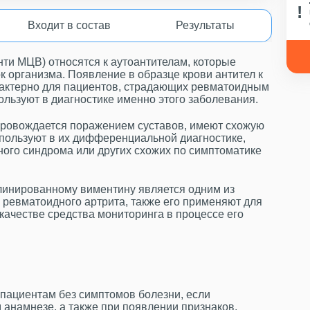
Входит в состав
Результаты
ти МЦВ) относятся к аутоантителам, которые
 организма. Появление в образце крови антител к
актерно для пациентов, страдающих ревматоидным
льзуют в диагностике именно этого заболевания.
опровождается поражением суставов, имеют схожую
спользуют в их дифференциальной диагностике,
ного синдрома или других схожих по симптоматике
ллинированному виментину является одним из
 ревматоидного артрита, также его применяют для
качестве средства мониторинга в процессе его
 пациентам без симптомов болезни, если
 анамнезе, а также при появлении признаков,