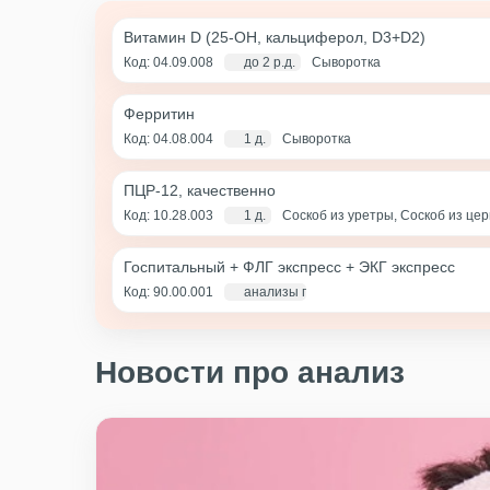
Витамин D (25-OH, кальциферол, D3+D2)
Код: 04.09.008
до 2 р.д.
Сыворотка
Ферритин
Код: 04.08.004
1 д.
Сыворотка
ПЦР-12, качественно
Код: 10.28.003
1 д.
Соскоб из уретры, Соскоб из це
(цервикальный канал+влагалище)
Госпитальный + ФЛГ экспресс + ЭКГ экспресс
Код: 90.00.001
анализы по крови - 1 д., экг и флг - 1 ча
Новости про анализ