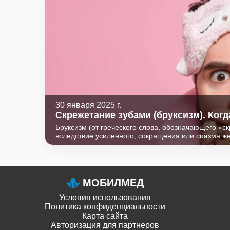
30 января 2025 г.
Скрежетание зубами (бруксизм). Когд
Бруксизм (от греческого слова, обозначающего «ск
вследствие усиленного, сокращения или спазма ж
глотания, речью). Это состояние чаще возникает во
дневное время на фоне стрессовых ситуаций, нап
МОБИЛМЕД
Условия использования
Политика конфиденциальности
Карта сайта
Авторизация для партнеров