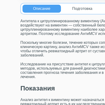
Описание
Подготовка
Антитела к цитруллинированному виментину (Ан
воздействуют на виментин — собственный белок
цитруллинированному виментину наиболее хар
артритом. Поэтому исследование АнтиMCV испо
Поскольку многие болезни, течение которых с
клиническую картину, анализ АнтиMCV также и
чтобы отличить ревматоидный артрит от сустав
заболеваний.
Исследование на присутствие антител к цитру
методов, используемых для ранней диагностики
составления прогноза течения заболевания и в 
лечения.
Показания
Анализ антител к виментину может назначаться
ревматоидный артрит есть в их наследственном