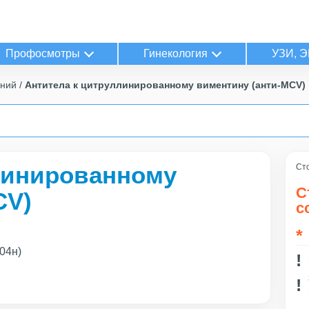
Профосмотры
Гинекология
УЗИ, Э
аний
Антитела к цитруллинированному виментину (анти-MCV)
линированному
Сто
С
CV)
с
04н)