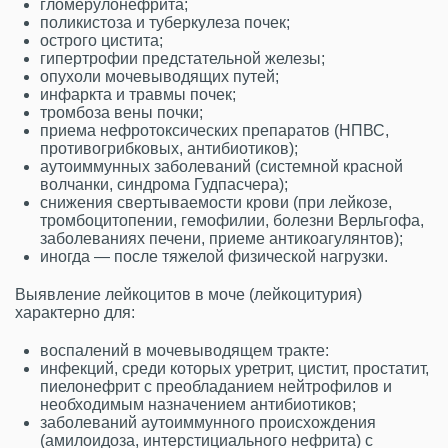
гломерулонефрита;
поликистоза и туберкулеза почек;
острого цистита;
гипертрофии предстательной железы;
опухоли мочевыводящих путей;
инфаркта и травмы почек;
тромбоза вены почки;
приема нефротоксических препаратов (НПВС,
противогрибковых, антибиотиков);
аутоиммунных заболеваний (системной красной
волчанки, синдрома Гудпасчера);
снижения свертываемости крови (при лейкозе,
тромбоцитопении, гемофилии, болезни Верльгофа,
заболеваниях печени, приеме антикоагулянтов);
иногда — после тяжелой физической нагрузки.
Выявление лейкоцитов в моче (лейкоцитурия)
характерно для:
воспалений в мочевыводящем тракте:
инфекций, среди которых уретрит, цистит, простатит,
пиелонефрит с преобладанием нейтрофилов и
необходимым назначением антибиотиков;
заболеваний аутоиммунного происхождения
(амилоидоза, интерстициального нефрита) с