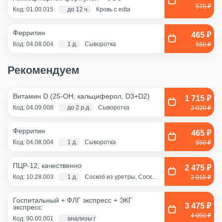
570 ₽
Код: 01.00.015
до 12 ч.
Кровь с edta
Ферритин
465 ₽
Код: 04.08.004
1 д.
Сыворотка
550 ₽
Рекомендуем
Витамин D (25-OH, кальциферол, D3+D2)
1 715 ₽
Код: 04.09.008
до 2 р.д.
Сыворотка
2 020 ₽
Ферритин
465 ₽
Код: 04.08.004
1 д.
Сыворотка
550 ₽
ПЦР-12, качественно
2 475 ₽
Код: 10.28.003
1 д.
Соскоб из уретры, Соскоб
2 915 ₽
из цервикального канала,
Смешанный соскоб
(цервикальный
Госпитальный + ФЛГ экспресс + ЭКГ
канал+влагалище),
3 475 ₽
экспресс
Соскоб из влагалища
4 090 ₽
Код: 90.00.001
анализы по крови - 1 д., экг и флг - 1 час