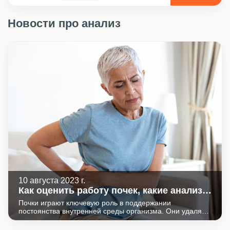
Новости про анализ
10 августа 2023 г.
Как оценить работу почек, какие анализы
надо сдать?
Почки играют ключевую роль в поддержании
постоянства внутренней среды организма. Они удаляют
продукты обмена, токсические вещества, лекарства,
излишки жидкости, регулируют давление,