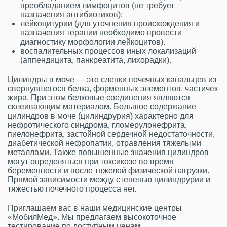
преобладанием лимфоцитов (не требует
назначения антибиотиков);
лейкоцитурии (для уточнения происхождения и
назначения терапии необходимо провести
диагностику морфологии лейкоцитов).
воспалительных процессов иных локализаций
(аппендицита, панкреатита, лихорадки).
Цилиндры в моче — это слепки почечных канальцев из
свернувшегося белка, форменных элементов, частичек
жира. При этом белковые соединения являются
склеивающим материалом. Большое содержание
цилиндров в моче (цилиндрурия) характерно для
нефротического синдрома, гломерулонефрита,
пиелонефрита, застойной сердечной недостаточности,
диабетической нефропатии, отравления тяжелыми
металлами. Также повышенные значения цилиндров
могут определяться при токсикозе во время
беременности и после тяжелой физической нагрузки.
Прямой зависимости между степенью цилиндрурии и
тяжестью почечного процесса нет.
Приглашаем вас в наши медицинские центры
«МобилМед». Мы предлагаем высокоточное
тестирование по доступным ценам.