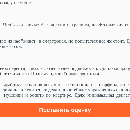
жажду не стоит.
. Чтобы сон ночью был долгим и крепким, необходимо отказат
во из нас "живет" в смартфонах, но попытаться все же стоит. Д
ующего сон.
ены перейти, сделала людей менее подвижными. Доставка продук
й не считается). Поэтому нужно больше двигаться.
т выработку гормонов дофамина, серотонина и эндорфина, отве
 дома не получится, но делать простейшие упражнения - наприм
 наушники и ходить по квартире. Даже минимальная двигат
Поставить оценку