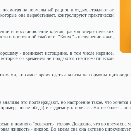
, несмотря на нормальный рацион и отдых, страдают от
которые она вырабатывает, контролируют практически
ние и восстановление клеток, расход энергетических
ости и постоянной слабости. "Бонус" - шелушение кожи,
орошему - возникает истощение, в том числе нервное,
 которые со временем не поддаются симптоматической
томами, то самое время сдать анализы на гормоны щитовидной
е анализы это подтверждают, но настроение такое, что хочется 
пример, после обеда) и вздремнуть полчаса. Но не более - ина
сып и немного "освежить" голову. Доказано, что во время сна 
говая жидкость - ликвор. Во время сна она активно циркулирует