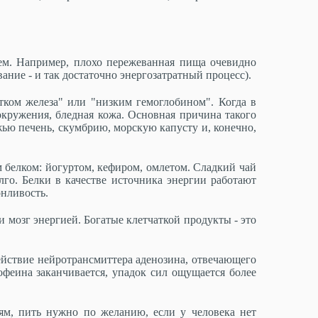
аем. Например, плохо пережеванная пища очевидно
вание - и так достаточно энергозатратный процесс).
тком железа" или "низким гемоглобином". Когда в
окружения, бледная кожа. Основная причина такого
жью печень, скумбрию, морскую капусту и, конечно,
м белком: йогуртом, кефиром, омлетом. Сладкий чай
лго. Белки в качестве источника энергии работают
онливость.
 мозг энергией. Богатые клетчаткой продукты - это
действие нейротрансмиттера аденозина, отвечающего
офеина заканчивается, упадок сил ощущается более
ям, пить нужно по желанию, если у человека нет