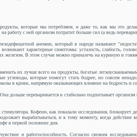
продукты, которые мы потребляем, и даже то, как мы это дел
, на работу с ней организм потратит больше сил (а ведь перевари
лезодефицитной анемии, который в народе называют "недоста
, возникают характерные симптомы: усталость, слабость, голов
тых железом. В этом случае можно приналечь на куриную и говя
аменить их лучше всего на продукты, богатые легкоусваиваемы
ые углеводы, которые помогут стать бодрее, но совсем ненадо
люкозы в крови, напрямую оказывающих влияние на бодрость и с
Она дольше переваривается и стабильно подпитывает организм и
к стимулятора. Кофеин, как показали исследования, блокирует 
одолжает вырабатываться, и к тому моменту, когда действие к
кофе в первой половине дня.
очувствие и работоспособность. Согласно свежим исследовани