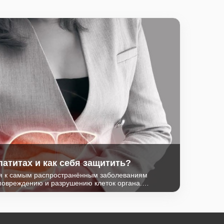
патитах и как себя защитить?
ся к самым распространённым заболеваниям
 повреждению и разрушению клеток органа.
и являются вирусы гепатитов A, B, C, D, Е. Они
распространенностью, способами передачи,
 профилактики.