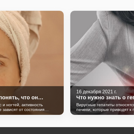
16 декабря 2021 г.
понять, что он
Что нужно знать о ге
 и ногтей, активность
Вирусные гепатиты относят
 зависят от состояния
печени, которые приводят к
 активные вещества,
Наиболее часто возбудителям
(щитовидной и
отличаются географической 
 гипофизе), ряде клеток
тяжестью течения, методами
удка). Поступая в кровь в
 тормозят работу