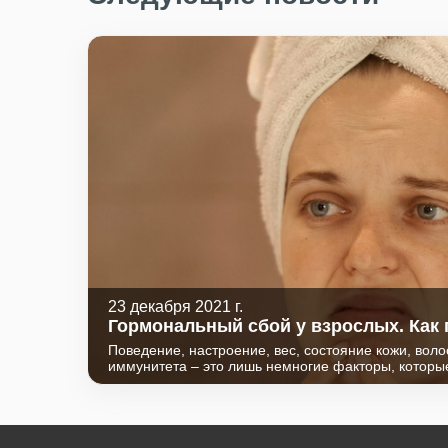
23 декабря 2021 г.
Гормональный сбой у взрослых. Как 
случился? Что с этим делать?
Поведение, настроение, вес, состояние кожи, волос
иммунитета – это лишь немногие факторы, которые
гормонального фона. Гормоны — это биологически
которые вырабатываются в эндокринных органах 
поджелудочной железах, надпочечниках, яичниках,
внутренних органов (почек, кишечника, легких, жел
очень малых количествах, гормоны активируют или