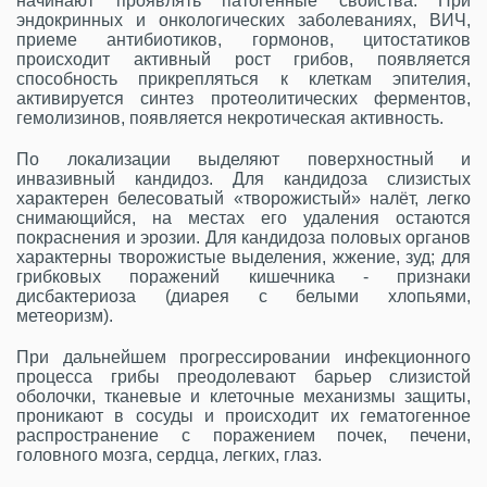
начинают проявлять патогенные свойства. При
эндокринных и онкологических заболеваниях, ВИЧ,
приеме антибиотиков, гормонов, цитостатиков
происходит активный рост грибов, появляется
способность прикрепляться к клеткам эпителия,
активируется синтез протеолитических ферментов,
гемолизинов, появляется некротическая активность.
По локализации выделяют поверхностный и
инвазивный кандидоз. Для кандидоза слизистых
характерен белесоватый «творожистый» налёт, легко
снимающийся, на местах его удаления остаются
покраснения и эрозии. Для кандидоза половых органов
характерны творожистые выделения, жжение, зуд; для
грибковых поражений кишечника - признаки
дисбактериоза (диарея с белыми хлопьями,
метеоризм).
При дальнейшем прогрессировании инфекционного
процесса грибы преодолевают барьер слизистой
оболочки, тканевые и клеточные механизмы защиты,
проникают в сосуды и происходит их гематогенное
распространение с поражением почек, печени,
головного мозга, сердца, легких, глаз.