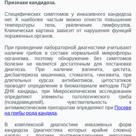
Признаки кандидоза.
Специфических симптомов у инвазивного кандидоза
нет. К наиболее частым можно отнести повышение
температуры тела, увеличение лимфоузлов.
Клиническая картина зависит от нарушения функций
пораженных органов.
При проведении лабораторной диагностики учитывают
наличие грибов в составе нормальной микрофлоры
организма, поэтому обнаружение без симптомов
болезни не является достаточным для постановки
диагноза. При наличии вагинита, цистита,
дисбактериоза кишечника, стоматита, гингивита, при
длительных курсах антибиотиков, цитостатиков
проводят определение в биоматериале методом ПЦР
ДНК кандиды, при Микроскопическом исследовании
определяют элементы патологического гриба
(псевдомицелий), чувствительность к
антимикотическим препаратам определяют при
Посеве
на грибы рода кандида
.
В комплексной диагностике инвазивных форм
кандидоза (диагностика которых крайне сложна)
наряду с другими подтверждающими методами