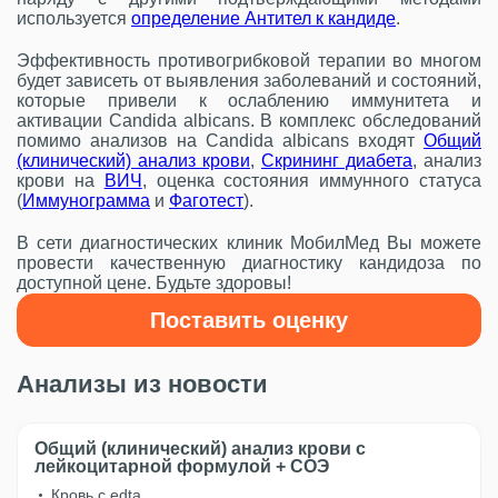
используется
определение Антител к кандиде
.
Эффективность противогрибковой терапии во многом
будет зависеть от выявления заболеваний и состояний,
которые привели к ослаблению иммунитета и
активации Candida albicans. В комплекс обследований
помимо анализов на Candida albicans входят
Общий
(клинический) анализ крови
,
Скрининг диабета
, анализ
крови на
ВИЧ
, оценка состояния иммунного статуса
(
Иммунограмма
и
Фаготест
).
В сети диагностических клиник МобилМед Вы можете
провести качественную диагностику кандидоза по
доступной цене. Будьте здоровы!
Поставить оценку
Анализы из новости
Общий (клинический) анализ крови с
лейкоцитарной формулой + COЭ
Кровь с edta