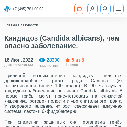
+7 (495) 781-00-03
Главная
Новости
Кандидоз (Candida albicans), чем опасно заболевание.
Кандидоз (Candida albicans), чем
опасно заболевание.
16 Июн, 2022
28330
5
из 5
дата публикации
1 голос
просмотры
Причиной возникновения кандидоза являются
дрожжеподобные грибы рода Candida (их
насчитывается более 190 видов). В 90 % случаев
кандидоза заболевание вызывает Candida albicans. В
норме грибы могут присутствовать на слизистой
кишечника, ротовой полости и урогенитального тракта.
У здорового человека их рост сдерживает иммунная
система, лакто- и бифидобактерии.
При снижении защитных сил организма грибы