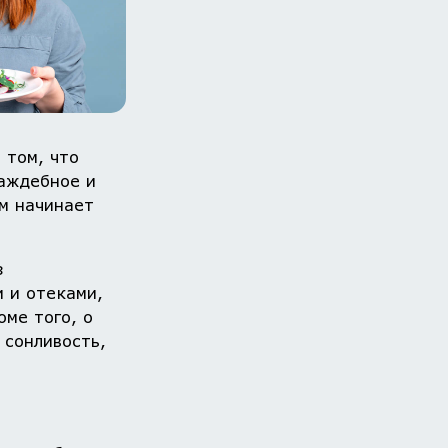
 том, что
раждебное и
зм начинает
з
 и отеками,
оме того, о
 сонливость,