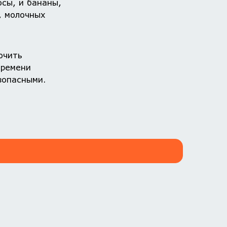
осы, и бананы,
, молочных
ючить
времени
зопасными.