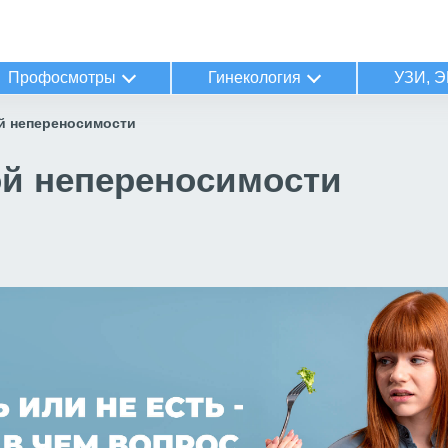
Профосмотры
Гинекология
УЗИ, Э
й непереносимости
ой непереносимости