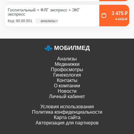
Смешанный соскоб
(цервикальный
Госпитальный + ФЛГ экспресс + ЭКГ
канал+влагалище),
3 475 ₽
экспресс
Соскоб из влагалища
4 090 ₽
Код: 90.00.001
анализы по крови - 1 д., экг и флг - 1 час
МОБИЛМЕД
Анализы
Медкнижки
Профосмотры
Гинекология
Контакты
О компании
Новости
Личный кабинет
Условия использования
Политика конфиденциальности
Карта сайта
Авторизация для партнеров