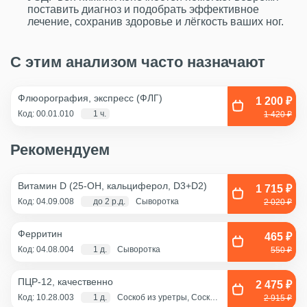
поставить диагноз и подобрать эффективное
лечение, сохранив здоровье и лёгкость ваших ног.
С этим анализом часто назначают
Флюорография, экспресс (ФЛГ)
1 200 ₽
Код: 00.01.010
1 ч.
1 420 ₽
Рекомендуем
Витамин D (25-OH, кальциферол, D3+D2)
1 715 ₽
Код: 04.09.008
до 2 р.д.
Сыворотка
2 020 ₽
Ферритин
465 ₽
Код: 04.08.004
1 д.
Сыворотка
550 ₽
ПЦР-12, качественно
2 475 ₽
Код: 10.28.003
1 д.
Соскоб из уретры, Соскоб
2 915 ₽
из цервикального канала,