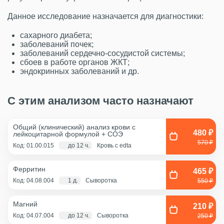
Данное исследование назначается для диагностики:
сахарного диабета;
заболеваний почек;
заболеваний сердечно-сосудистой системы;
сбоев в работе органов ЖКТ;
эндокринных заболеваний и др.
С этим анализом часто назначают
Общий (клинический) анализ крови с
480 ₽
лейкоцитарной формулой + COЭ
570 ₽
Код: 01.00.015
до 12 ч.
Кровь с edta
Ферритин
465 ₽
Код: 04.08.004
1 д.
Сыворотка
550 ₽
Магний
210 ₽
Код: 04.07.004
до 12 ч.
Сыворотка
250 ₽