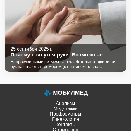
25 сентября 2025 г.
Почему трясутся руки. Возможные
причины
Непроизвольные ритмичные колебательные движения
рук называются тремором (от латинского слова
«дрожать», «трепетать»). Появление тремора связано с
попеременной или синхронной активностью мышц
разнонаправленного действия (сгибателей и
разгибателей). Физиологический тремор может
возникнуть у любого человека, если он замерз, сильно
МОБИЛМЕД
волнуется, переутомился, выпил много кофе, алкоголя,
длительно фиксировал руки в одной позе (нес тяжелые
Анализы
сумки, занимался статическими нагрузками в
спортзале).
Медкнижки
Профосмотры
Гинекология
Контакты
О компании