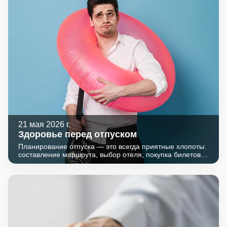
21 мая 2026 г.
Здоровье перед отпуском
Планирование отпуска — это всегда приятные хлопоты:
составление маршрута, выбор отеля, покупка билетов.
Однако часто мы забываем о самом важном — о своем
здоровье. Ничто так не омрачает долгожданную поездку,
как внезапная болезнь. Простые и доступные
лабораторные исследования помогут оценить ваше
состояние, выявить скрытые угрозы и отправиться в
путешествие с уверенностью и спокойствием.