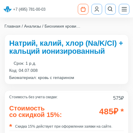
+7 (495) 781-00-03
Главная
Анализы
Биохимия крови
Натрий, калий, хлор (Na/K/Cl) + кальций
ионизированный
Натрий, калий, хлор (Na/K/Cl) +
кальций ионизированный
Срок:
1 р.д.
Код:
04.07.008
Биоматериал: кровь с гепарином
Стоимость без учета скидки:
575
₽
Стоимость
485
₽
*
со скидкой 15%:
Скидка 15% действует при оформлении заявки на сайте.