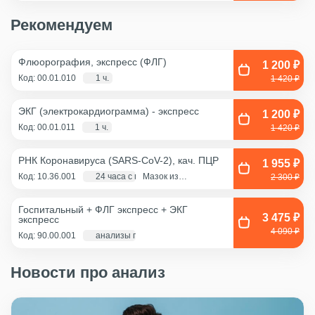
Рекомендуем
Флюорография, экспресс (ФЛГ)
1 200 ₽
Код: 00.01.010
1 ч.
1 420 ₽
ЭКГ (электрокардиограмма) - экспресс
1 200 ₽
Код: 00.01.011
1 ч.
1 420 ₽
РНК Коронавируса (SARS-CoV-2), кач. ПЦР
1 955 ₽
Код: 10.36.001
24 часа с момента взятия биоматериала
Мазок из
2 300 ₽
ротоглотки, Мазок
из носа
Госпитальный + ФЛГ экспресс + ЭКГ
3 475 ₽
экспресс
4 090 ₽
Код: 90.00.001
анализы по крови - 1 д., экг и флг - 1 час
Новости про анализ