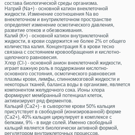
состава биологической среды организма.
Натрий (Na+) - основной катион внеклеточной
жидкости. Изменение соотношения Na во
внеклеточном и внутриклеточном пространстве
определяет изменение осмотического давления,
развитие отеков и обезвоживания.
Калий (К+) - основной катион внутриклеточной
жидкости, в крови содержится не более 2% от общего
количества калия. Концентрация К в крови тесно
связана с состоянием кровообращения и кислотно-
щелочного равновесия.
Хлор (Cl-) - основной анион внеклеточной жидкости,
играет важную роль в поддержании кислотно-
основного состояния, осмотического равновесия
плазмы крови, лимфы, спинномозговой жидкости и
некоторых тканей, баланса воды в организме, является
компонентом желудочного сока. Ионы хлора
формируют мембранный потенциал клеток,
активизируют ряд ферментов.
Кальций (Ca2+) - в сыворотке крови 50% кальция
присутствует в свободной (ионизированной) форме
(Са2+), 40% кальция циркулирует в комплексе с
белками, 9% - в виде солей. Именно свободный
кальций является биологически активной формой,
регулятором внутриклеточных процессов.